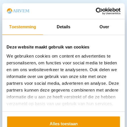
Downloads
Toestemming
Details
Over
Andere producten in deze
categorie:
Deze website maakt gebruik van cookies
We gebruiken cookies om content en advertenties te
personaliseren, om functies voor social media te bieden
en om ons websiteverkeer te analyseren. Ook delen we
informatie over uw gebruik van onze site met onze
partners voor social media, adverteren en analyse. Deze
partners kunnen deze gegevens combineren met andere
informatie die u aan ze heeft verstrekt of die ze hebben
verzameld op basis van uw gebruik van hun services.
Thermometer hoesjes Digitemp zonder gel
€
32,16
–
€
34,73
incl. btw
26.58 excl. btw
Alles toestaan
Opties bekijken