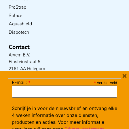
ProStrap
Solace
Aquashield
Dispotech
Contact
Arvem B.V.
Einsteinstraat 5
2181 AA Hillegom
×
E-mail:
*
*
Vereist veld
Tel:
0252-533256
(maandag – donderdag 08:30-17:15 uur / vrijdag
08:30-16:00 uur)
Schrijf je in voor de nieuwsbrief en ontvang elke
Mail:
klantenservice@arvem.nl
4 weken informatie over onze diensten,
producten en acties. Voor meer informatie
verwijzen wij naar onze
Privacy statement
.