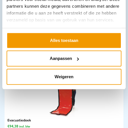
partners kunnen deze gegevens combineren met andere
informatie die u aan ze heeft verstrekt of die ze hebben
verzameld op basis van uw gebruik van hun services.
Bloeddrukmeter Ri-Champion N Smart pro
€
89,54
incl. btw
74 excl. btw
Alles toestaan
Opties bekijken
Aanpassen
Leverbaar
Weigeren
Evacuatiedoek
€
94,38
incl. btw