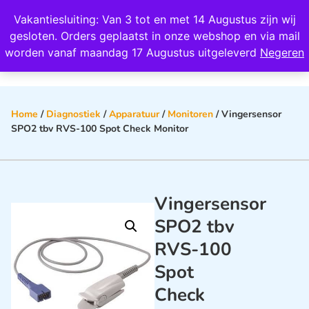
Wij scoren een 4,8 op Google
Vakantiesluiting: Van 3 tot en met 14 Augustus zijn wij
0
gesloten. Orders geplaatst in onze webshop en via mail
worden vanaf maandag 17 Augustus uitgeleverd
Negeren
Home
/
Diagnostiek
/
Apparatuur
/
Monitoren
/ Vingersensor
SPO2 tbv RVS-100 Spot Check Monitor
Vingersensor
SPO2 tbv
RVS-100
Spot
Check