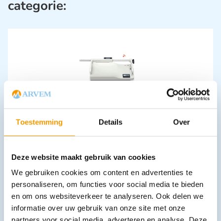
categorie:
Digitale mobiele babyweegschaal SECA336
Toestemming
Details
Over
€
914,31
incl. btw
755.63 excl. btw
In winkelwagen
Deze website maakt gebruik van cookies
Leverbaar
We gebruiken cookies om content en advertenties te
personaliseren, om functies voor social media te bieden
en om ons websiteverkeer te analyseren. Ook delen we
informatie over uw gebruik van onze site met onze
partners voor social media, adverteren en analyse. Deze