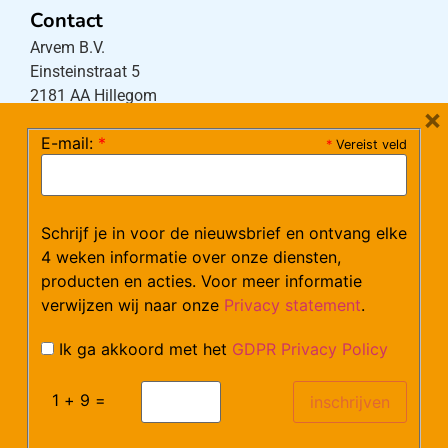
Contact
Arvem B.V.
Einsteinstraat 5
2181 AA Hillegom
×
E-mail:
*
*
Vereist veld
Tel:
0252-533256
(maandag – donderdag 08:30-17:15 uur / vrijdag
08:30-16:00 uur)
Schrijf je in voor de nieuwsbrief en ontvang elke
Mail:
klantenservice@arvem.nl
4 weken informatie over onze diensten,
producten en acties. Voor meer informatie
verwijzen wij naar onze
Privacy statement
.
Werken bij Arvem?
Bekijk hier onze vacatures.
Ik ga akkoord met het
GDPR Privacy Policy
1 + 9 =
©Arvem