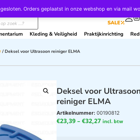
wij gesloten. Orders geplaatst in onze webshop en via mail
0
SALE
mentarium
Kleding & Veiligheid
Praktijkinrichting
Red
r
/ Deksel voor Ultrasoon reiniger ELMA
Deksel voor Ultrasoo
reiniger ELMA
Artikelnummer:
00190812
€
23,39
–
€
32,27
incl. btw