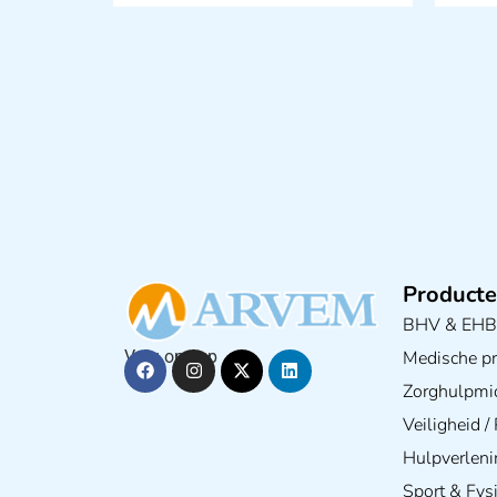
Producte
BHV & EH
Medische pra
Volg ons op
Zorghulpmi
Veiligheid 
Hulpverleni
Sport & Fys