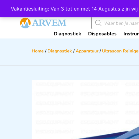
Wij scoren een 4,8 op Google
Vakantiesluiting: Van 3 tot en met 14 Augustus zijn 
Diagnostiek
Disposables
Instru
Home
/
Diagnostiek
/
Apparatuur
/
Ultrasoon Reinige