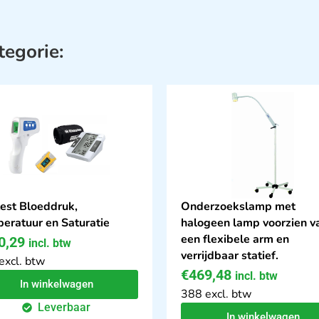
tegorie:
test Bloeddruk,
Onderzoekslamp met
eratuur en Saturatie
halogeen lamp voorzien v
een flexibele arm en
0,29
incl. btw
verrijdbaar statief.
excl. btw
€
469,48
incl. btw
In winkelwagen
388 excl. btw
Leverbaar
In winkelwagen