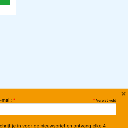
×
-mail:
*
*
Vereist veld
ag 08:30-17:15 uur / vrijdag 08:30-16:00 uur)
chrijf je in voor de nieuwsbrief en ontvang elke 4