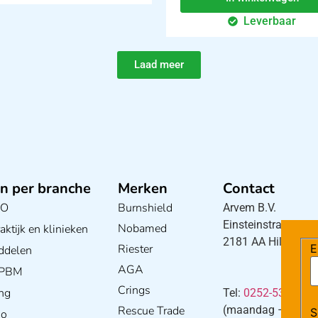
Leverbaar
Laad meer
n per branche
Merken
Contact
BO
Burnshield
Arvem B.V.
Einsteinstraat 5
Nobamed
ktijk en klinieken
2181 AA Hillegom
Riester
E
ddelen
AGA
/ PBM
Crings
ng
Tel:
0252-533256
Rescue Trade
(maandag – donderd
S
io