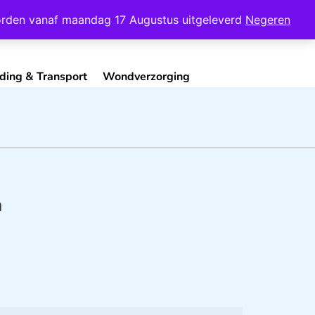
Mijn Account
Contact
 worden vanaf maandag 17 Augustus uitgeleverd
Negeren
ding & Transport
Wondverzorging
n