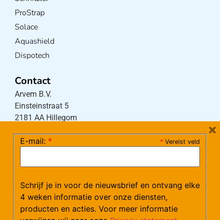
ProStrap
Solace
Aquashield
Dispotech
Contact
Arvem B.V.
Einsteinstraat 5
2181 AA Hillegom
×
E-mail:
*
*
Vereist veld
Tel:
0252-533256
(maandag – donderdag 08:30-17:15 uur / vrijdag
08:30-16:00 uur)
Schrijf je in voor de nieuwsbrief en ontvang elke
Mail:
klantenservice@arvem.nl
4 weken informatie over onze diensten,
producten en acties. Voor meer informatie