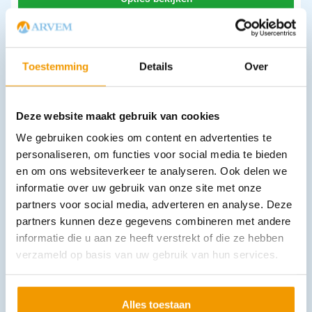
Leverbaar
Toestemming
Details
Over
Deze website maakt gebruik van cookies
We gebruiken cookies om content en advertenties te
personaliseren, om functies voor social media te bieden
Manchet LF desinfecteerbaar met 1 slang Riester
en om ons websiteverkeer te analyseren. Ook delen we
€
21,60
–
€
37,51
incl. btw
informatie over uw gebruik van onze site met onze
19.8 excl. btw
partners voor social media, adverteren en analyse. Deze
partners kunnen deze gegevens combineren met andere
Opties bekijken
informatie die u aan ze heeft verstrekt of die ze hebben
Leverbaar
verzameld op basis van uw gebruik van hun services.
Alles toestaan