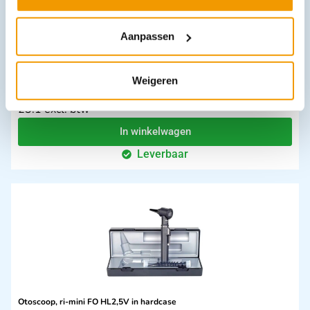
Aanpassen
Weigeren
Manchet volwassene 1 slang Velcro Riester Ri-Champion
€
27,95
incl. btw
23.1 excl. btw
In winkelwagen
Leverbaar
Otoscoop, ri-mini FO HL2,5V in hardcase