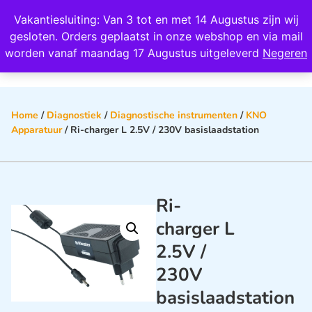
Wij scoren een 4,8 op Google
Vakantiesluiting: Van 3 tot en met 14 Augustus zijn wij
0
gesloten. Orders geplaatst in onze webshop en via mail
worden vanaf maandag 17 Augustus uitgeleverd
Negeren
Home
/
Diagnostiek
/
Diagnostische instrumenten
/
KNO
Apparatuur
/ Ri-charger L 2.5V / 230V basislaadstation
Ri-
charger L
2.5V /
230V
basislaadstation