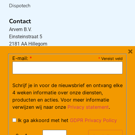
Dispotech
Contact
Arvem B.V.
Einsteinstraat 5
2181 AA Hillegom
×
E-mail:
*
*
Vereist veld
Tel:
0252-533256
(maandag – donderdag 08:30-17:15 uur / vrijdag
08:30-16:00 uur)
Schrijf je in voor de nieuwsbrief en ontvang elke
Mail:
klantenservice@arvem.nl
4 weken informatie over onze diensten,
producten en acties. Voor meer informatie
verwijzen wij naar onze
Privacy statement
.
Werken bij Arvem?
Bekijk hier onze vacatures.
Ik ga akkoord met het
GDPR Privacy Policy