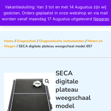
Wij scoren een 4,8 op Google
Vakantiesluiting: Van 3 tot en met 14 Augustus zijn wij
0
gesloten. Orders geplaatst in onze webshop en via mail
worden vanaf maandag 17 Augustus uitgeleverd
Negeren
Home
/
Diagnostiek
/
Diagnostische instrumenten
/
Meten en
Wegen
/ SECA digitale plateau weegschaal model 657
SECA
digitale
plateau
weegschaal
model