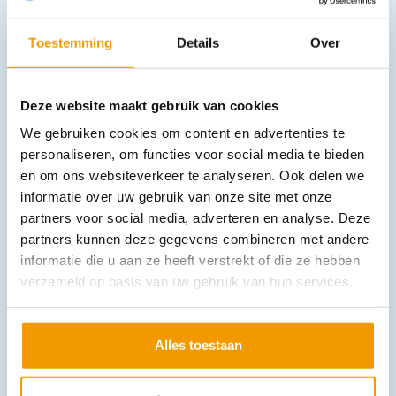
Andere producten in deze
Toestemming
Details
Over
categorie:
Deze website maakt gebruik van cookies
We gebruiken cookies om content en advertenties te
personaliseren, om functies voor social media te bieden
en om ons websiteverkeer te analyseren. Ook delen we
informatie over uw gebruik van onze site met onze
partners voor social media, adverteren en analyse. Deze
partners kunnen deze gegevens combineren met andere
Plug-in lader tbv Li-Ion oplaadbare batterij 3,5 V ri-accu
informatie die u aan ze heeft verstrekt of die ze hebben
€
180,29
incl. btw
149 excl. btw
verzameld op basis van uw gebruik van hun services.
In winkelwagen
Leverbaar
Alles toestaan