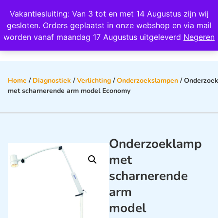
Wij scoren een 4,8 op Google
Vakantiesluiting: Van 3 tot en met 14 Augustus zijn wij
0
gesloten. Orders geplaatst in onze webshop en via mail
worden vanaf maandag 17 Augustus uitgeleverd
Negeren
Home
/
Diagnostiek
/
Verlichting
/
Onderzoekslampen
/ Onderzoe
met scharnerende arm model Economy
Onderzoeklamp
met
scharnerende
arm
model