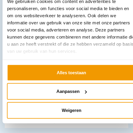
We gebruiken cookies om content en advertenties te
€
152,46
incl. btw
126 excl. btw
personaliseren, om functies voor social media te bieden en
om ons websiteverkeer te analyseren. Ook delen we
Opties bekijken
informatie over uw gebruik van onze site met onze partners
Leverbaar
voor social media, adverteren en analyse. Deze partners
kunnen deze gegevens combineren met andere informatie di
u aan ze heeft verstrekt of die ze hebben verzameld op basi
van uw gebruik van hun services.
Alles toestaan
Ladeblok wit. 2 lades 60 cm
Aanpassen
€
457,38
incl. btw
378 excl. btw
Weigeren
In winkelwagen
Leverbaar