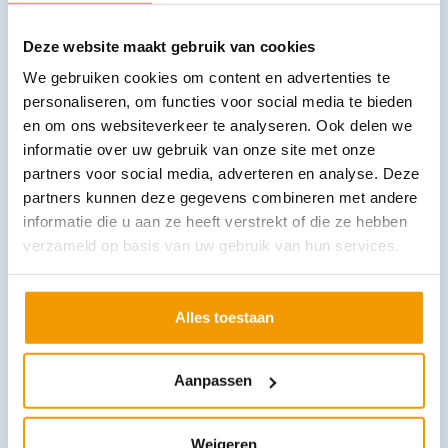
Deze website maakt gebruik van cookies
We gebruiken cookies om content en advertenties te
personaliseren, om functies voor social media te bieden
en om ons websiteverkeer te analyseren. Ook delen we
informatie over uw gebruik van onze site met onze
partners voor social media, adverteren en analyse. Deze
Bloeddrukmeter voor kinderen
€
30,62
partners kunnen deze gegevens combineren met andere
incl. btw
28.09 excl. btw
informatie die u aan ze heeft verstrekt of die ze hebben
verzameld op basis van uw gebruik van hun services.
In winkelwagen
Leverbaar
Alles toestaan
Aanpassen
Weigeren