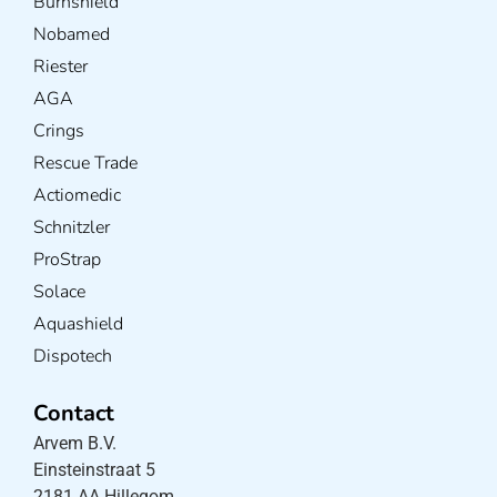
Burnshield
Nobamed
Riester
AGA
Crings
Rescue Trade
Actiomedic
Schnitzler
ProStrap
Solace
Aquashield
Dispotech
Contact
Arvem B.V.
Einsteinstraat 5
2181 AA Hillegom