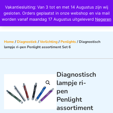
Wij scoren een 4,8 op Google
Vakantiesluiting: Van 3 tot en met 14 Augustus zijn wij
0
gesloten. Orders geplaatst in onze webshop en via mail
worden vanaf maandag 17 Augustus uitgeleverd
Negeren
Home
/
Diagnostiek
/
Verlichting
/
Penlights
/ Diagnostisch
lampje ri-pen Penlight assortiment Set 6
Diagnostisch
lampje ri-
pen
Penlight
assortiment