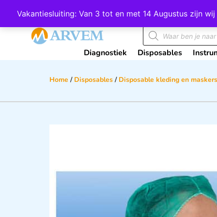
Wij scoren een 4,8 op Google
Vakantiesluiting: Van 3 tot en met 14 Augustus zijn 
Diagnostiek
Disposables
Instru
Home
/
Disposables
/
Disposable kleding en masker