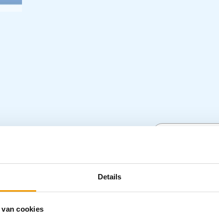
us masker voldoet aan bescherming
een filtratie-efficiëntie van ≥ 98 % en een
Specifica
evormd en de beugel op de neus kan worden
een extra zachte fleece aan de binnenkant
– Filtratie-e
Details
svezel en latex.
– Uitgevoerd
– Voldoet aa
 van cookies
– Verpakt pe