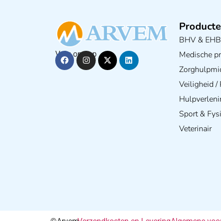
Producte
BHV & EH
Medische pra
Volg ons op
Zorghulpmi
Veiligheid 
Hulpverleni
Sport & Fys
Veterinair