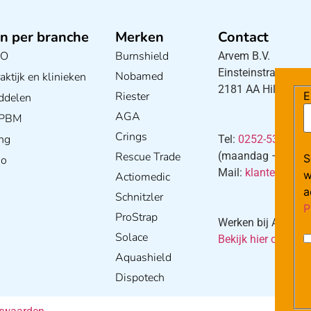
n per branche
Merken
Contact
BO
Burnshield
Arvem B.V.
Einsteinstraat 5
Nobamed
ktijk en klinieken
2181 AA Hillegom
Riester
E
ddelen
AGA
/ PBM
Crings
ng
Tel:
0252-533256
Rescue Trade
(maandag – donderd
S
io
Mail:
klantenservi
w
Actiomedic
a
Schnitzler
P
ProStrap
Werken bij Arvem?
Solace
Bekijk hier onze va
Aquashield
Dispotech