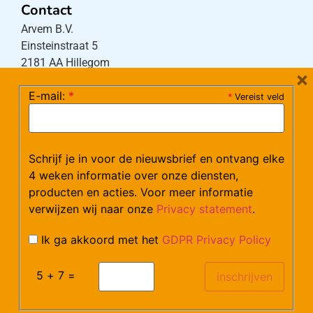
Contact
Arvem B.V.
Einsteinstraat 5
2181 AA Hillegom
×
E-mail:
*
*
Vereist veld
Tel:
0252-533256
(maandag – donderdag 08:30-17:15 uur / vrijdag
08:30-16:00 uur)
Schrijf je in voor de nieuwsbrief en ontvang elke
Mail:
klantenservice@arvem.nl
4 weken informatie over onze diensten,
producten en acties. Voor meer informatie
verwijzen wij naar onze
Privacy statement
.
Werken bij Arvem?
Bekijk hier onze vacatures.
Ik ga akkoord met het
GDPR Privacy Policy
5 + 7 =
©Arvem
Verzendkosten en Levering
Algemene voorwaarden