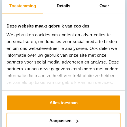
Toestemming
Details
Over
Deze website maakt gebruik van cookies
Injectiespuit 3ml luer lock - 3 delig
€
14,52
incl. btw
We gebruiken cookies om content en advertenties te
12 excl. btw
personaliseren, om functies voor social media te bieden
In winkelwagen
en om ons websiteverkeer te analyseren. Ook delen we
informatie over uw gebruik van onze site met onze
Leverbaar
partners voor social media, adverteren en analyse. Deze
partners kunnen deze gegevens combineren met andere
informatie die u aan ze heeft verstrekt of die ze hebben
verzameld op basis van uw gebruik van hun services.
Alles toestaan
Tegaderm IV pleister 1680 Advanced 3,8 x 4,5cm Ds 100 stuk
Aanpassen
€
157,13
incl. btw