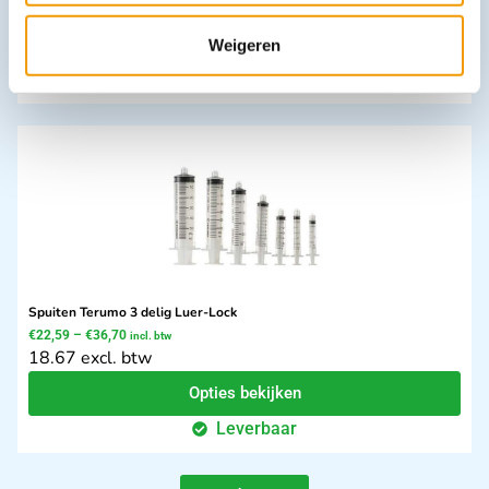
144.16 excl. btw
In winkelwagen
Weigeren
Leverbaar
Spuiten Terumo 3 delig Luer-Lock
€
22,59
–
€
36,70
incl. btw
18.67 excl. btw
Opties bekijken
Leverbaar