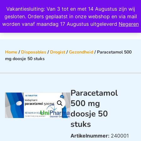
Wij scoren een 4,8 op Google
Vakantiesluiting: Van 3 tot en met 14 Augustus zijn wij
0
gesloten. Orders geplaatst in onze webshop en via mail
worden vanaf maandag 17 Augustus uitgeleverd
Negeren
Home
/
Disposables
/
Drogist
/
Gezondheid
/ Paracetamol 500
mg doosje 50 stuks
Paracetamol
500 mg
doosje 50
stuks
Artikelnummer:
240001