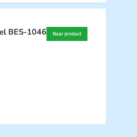
del BES-1046
Naar product