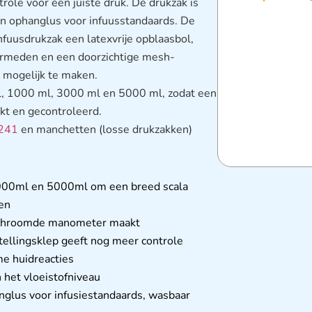
trole voor een juiste druk. De drukzak is
en ophanglus voor infuusstandaards. De
nfuusdrukzak een latexvrije opblaasbol,
rmeden en een doorzichtige mesh-
u mogelijk te maken.
 ml, 1000 ml, 3000 ml en 5000 ml, zodat een
kt en gecontroleerd.
241
en manchetten (losse drukzakken)
 3000ml en 5000ml om een breed scala
en
erchroomde manometer maakt
tellingsklep geeft nog meer controle
e huidreacties
 het vloeistofniveau
nglus voor infusiestandaards, wasbaar