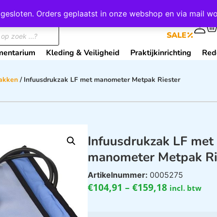
wij gesloten. Orders geplaatst in onze webshop en via mail
0
SALE
mentarium
Kleding & Veiligheid
Praktijkinrichting
Red
zakken
/ Infuusdrukzak LF met manometer Metpak Riester
Infuusdrukzak LF met
manometer Metpak Ri
Artikelnummer:
0005275
€
104,91
–
€
159,18
incl. btw