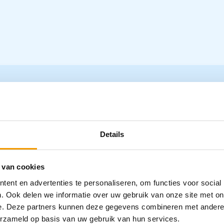
Details
 van cookies
Manometer voor Metpak infuusdru
ent en advertenties te personaliseren, om functies voor social
R11241
. Ook delen we informatie over uw gebruik van onze site met on
e. Deze partners kunnen deze gegevens combineren met andere i
€
74,96
incl. btw
erzameld op basis van uw gebruik van hun services.