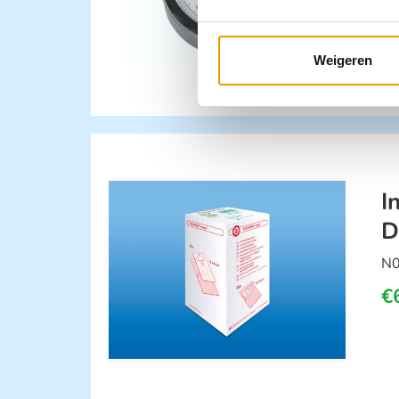
Weigeren
I
D
N
€