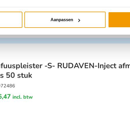
Aanpassen
nfuuspleister -S- RUDAVEN-Inject af
s 50 stuk
072486
6,47
incl. btw