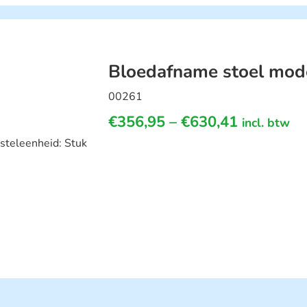
Bloedafname stoel mo
00261
€
356,95
–
€
630,41
incl. btw
steleenheid: Stuk