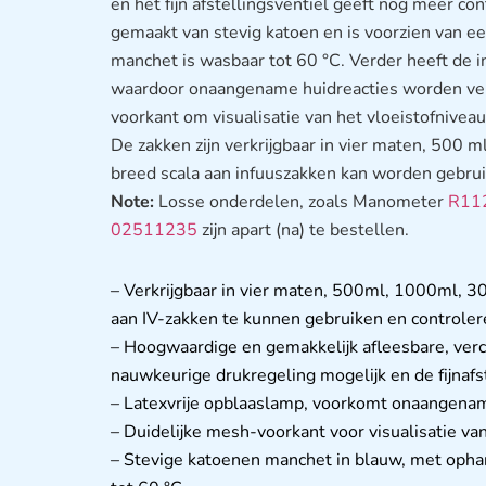
en het fijn afstellingsventiel geeft nog meer con
gemaakt van stevig katoen en is voorzien van e
manchet is wasbaar tot 60 °C. Verder heeft de i
waardoor onaangename huidreacties worden ve
voorkant om visualisatie van het vloeistofnivea
De zakken zijn verkrijgbaar in vier maten, 500
breed scala aan infuuszakken kan worden gebrui
Note:
Losse onderdelen, zoals Manometer
R11
02511235
zijn apart (na) te bestellen.
– Verkrijgbaar in vier maten, 500ml, 1000ml,
aan IV-zakken te kunnen gebruiken en controler
– Hoogwaardige en gemakkelijk afleesbare, v
nauwkeurige drukregeling mogelijk en de fijnafs
– Latexvrije opblaaslamp, voorkomt onaangenam
– Duidelijke mesh-voorkant voor visualisatie van
– Stevige katoenen manchet in blauw, met opha