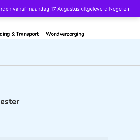
Mijn Account
Contact
 worden vanaf maandag 17 Augustus uitgeleverd
Negeren
ding & Transport
Wondverzorging
ester