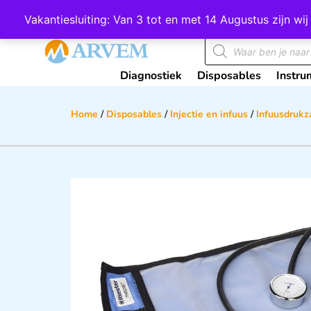
Wij scoren een 4,8 op Google
Vakantiesluiting: Van 3 tot en met 14 Augustus zijn 
Diagnostiek
Disposables
Instru
Home
/
Disposables
/
Injectie en infuus
/
Infuusdruk