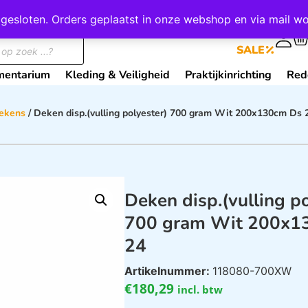
wij gesloten. Orders geplaatst in onze webshop en via mail
0
SALE
mentarium
Kleding & Veiligheid
Praktijkinrichting
Red
ekens
/ Deken disp.(vulling polyester) 700 gram Wit 200x130cm Ds 
Deken disp.(vulling p
700 gram Wit 200x1
24
Artikelnummer:
118080-700XW
€
180,29
incl. btw