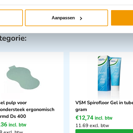
Aanpassen
tegorie:
el pulp voor
VSM Spirofloor Gel in tub
.ondersteek ergonomisch
gram
rmd Ds 400
€
12,74
incl. btw
,36
incl. btw
11.69 excl. btw
8 excl. btw