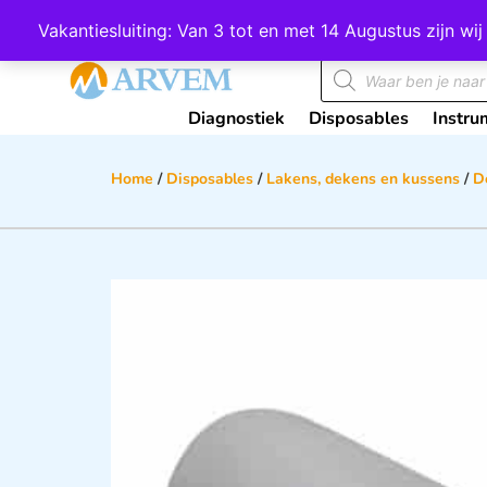
Wij scoren een 4,8 op Google
Vakantiesluiting: Van 3 tot en met 14 Augustus zijn 
Diagnostiek
Disposables
Instru
Home
/
Disposables
/
Lakens, dekens en kussens
/
D