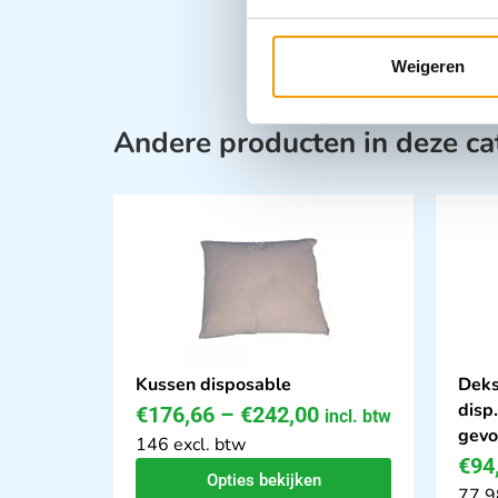
Weigeren
Andere producten in deze ca
Kussen disposable
Deks
disp
€
176,66
–
€
242,00
incl. btw
gevo
146 excl. btw
€
94
Opties bekijken
77.9