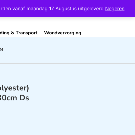
Mijn Account
Contact
 worden vanaf maandag 17 Augustus uitgeleverd
Negeren
ding & Transport
Wondverzorging
24
olyester)
30cm Ds