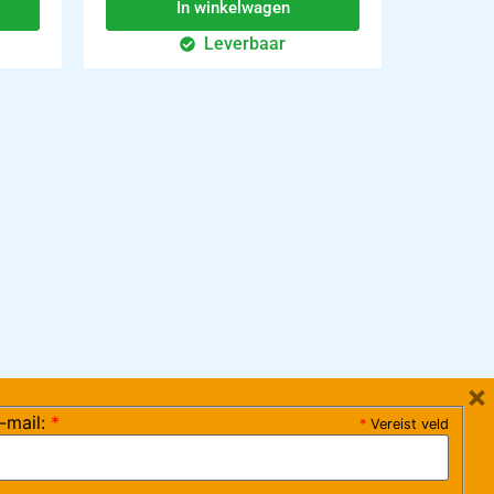
In winkelwagen
Leverbaar
×
-mail:
*
*
Vereist veld