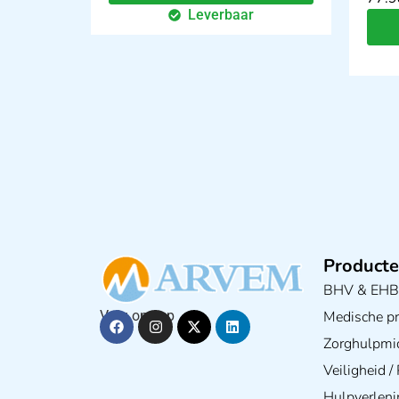
Leverbaar
Producte
BHV & EH
Medische pra
Volg ons op
Zorghulpmi
Veiligheid 
Hulpverleni