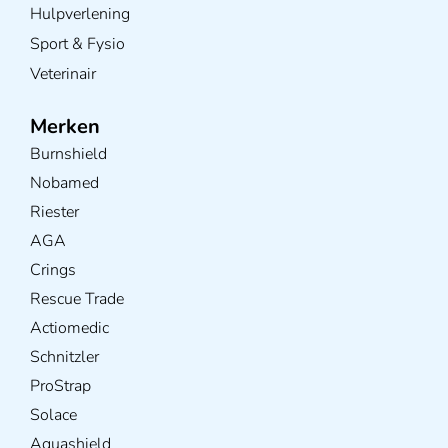
Hulpverlening
Sport & Fysio
Veterinair
Merken
Burnshield
Nobamed
Riester
AGA
Crings
Rescue Trade
Actiomedic
Schnitzler
ProStrap
Solace
Aquashield