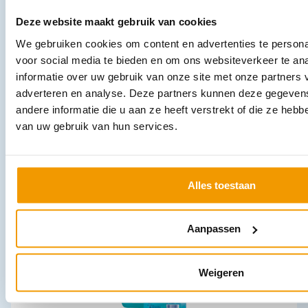
Deze website maakt gebruik van cookies
We gebruiken cookies om content en advertenties te persona
voor social media te bieden en om ons websiteverkeer te an
informatie over uw gebruik van onze site met onze partners 
adverteren en analyse. Deze partners kunnen deze gegeve
Injectiespuiten MED verpakt in doos 100 stuks
andere informatie die u aan ze heeft verstrekt of die ze heb
€
13,92
–
€
38,18
incl. btw
van uw gebruik van hun services.
11.5 excl. btw
Opties bekijken
Leverbaar
Alles toestaan
Aanpassen
Weigeren