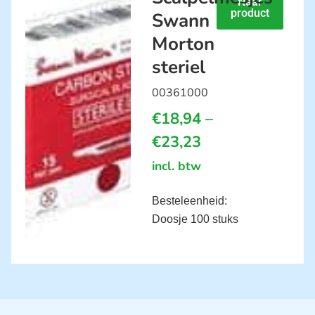
Naar
product
Swann
Morton
steriel
00361000
€
18,94
–
€
23,23
incl. btw
Besteleenheid:
Doosje 100 stuks