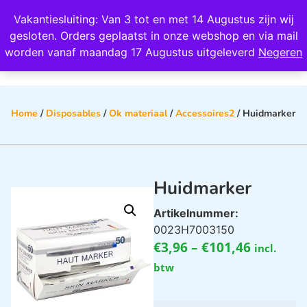
Wij scoren een 4,8 op Google
Vakantiesluiting: Van 3 tot en met 14 Augustus zijn wij
0
gesloten. Orders geplaatst in onze webshop en via mail
worden vanaf maandag 17 Augustus uitgeleverd
Negeren
Home
/
Disposables
/
Ok materiaal
/
Accessoires2
/ Huidmarker
Huidmarker
Artikelnummer:
0023H7003150
€
3,96
–
€
101,46
incl.
btw