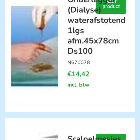
Naar
product
(Dialyse)
waterafstotend
1lgs
afm.45x78cm
Ds100
N670078
€
14,42
incl. btw
Scalpelmesjes