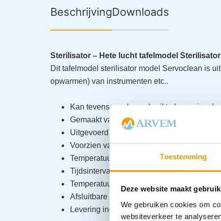
Beschrijving
Downloads
Sterilisator – Hete lucht tafelmodel Sterilisator
Dit tafelmodel sterilisator model Servoclean is uit
opwarmen) van instrumenten etc..
Kan tevens worden gebruikt als een incuba
Gemaakt van roestvrij staal met glasvezelis
Uitgevoerd met display voor tijd en temper
Voorzien van elektronische temperatuurreg
Toestemming
Temperatuur is instelbaar van 140 ° – 200 °
Tijdsinterval instelbaar 0-120 minuten
Temperatuur en fouten alarmering display
Deze website maakt gebruik
Afsluitbare deur met toebehoren voorwan
We gebruiken cookies om cont
Levering inclusief 2 x roestvrijstalen bakke
websiteverkeer te analyseren