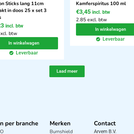
n Sticks lang 11cm
Kamferspiritus 100 ml
akt in doos 25 x set 3
€
3,45
incl. btw
s
2.85 excl. btw
23
incl. btw
In winkelwagen
xcl. btw
Leverbaar
In winkelwagen
Leverbaar
Laad meer
n per branche
Merken
Contact
BO
Burnshield
Arvem B.V.