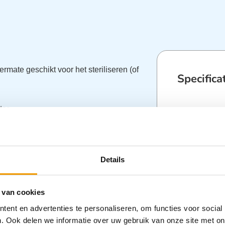
ermate geschikt voor het steriliseren (of
Specifica
tor
Categorieën
olatie
atuur weergave
eling
Details
 C
 van cookies
dmontage
ent en advertenties te personaliseren, om functies voor social
n
. Ook delen we informatie over uw gebruik van onze site met on