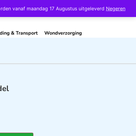
Mijn Account
Contact
 worden vanaf maandag 17 Augustus uitgeleverd
Negeren
ding & Transport
Wondverzorging
del