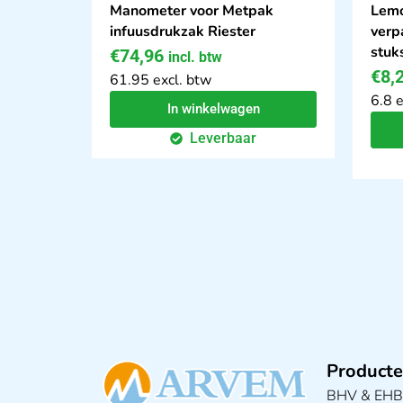
Manometer voor Metpak
Lemo
infuusdrukzak Riester
verp
stuk
€
74,96
incl. btw
€
8,
61.95 excl. btw
6.8 e
In winkelwagen
Leverbaar
Producte
BHV & EH