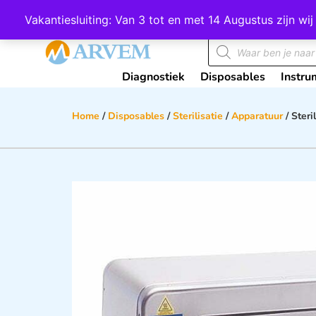
Wij scoren een 4,8 op Google
Vakantiesluiting: Van 3 tot en met 14 Augustus zijn 
Diagnostiek
Disposables
Instru
Home
/
Disposables
/
Sterilisatie
/
Apparatuur
/ Steri