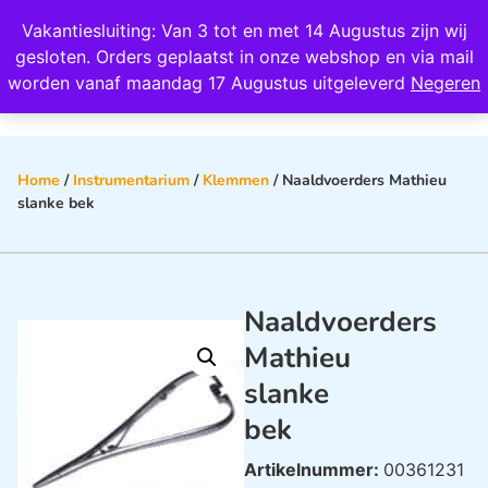
Wij scoren een 4,8 op Google
Vakantiesluiting: Van 3 tot en met 14 Augustus zijn wij
0
gesloten. Orders geplaatst in onze webshop en via mail
worden vanaf maandag 17 Augustus uitgeleverd
Negeren
Home
/
Instrumentarium
/
Klemmen
/ Naaldvoerders Mathieu
slanke bek
Naaldvoerders
Mathieu
slanke
bek
Artikelnummer:
00361231