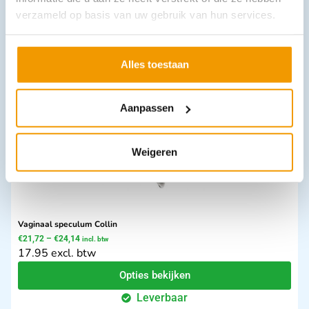
Rubber t.b.v. Reflexhamer
verzameld op basis van uw gebruik van hun services.
€
1,33
–
€
4,11
incl. btw
1.1 excl. btw
Opties bekijken
Alles toestaan
Leverbaar
Aanpassen
Weigeren
Vaginaal speculum Collin
€
21,72
–
€
24,14
incl. btw
17.95 excl. btw
Opties bekijken
Leverbaar