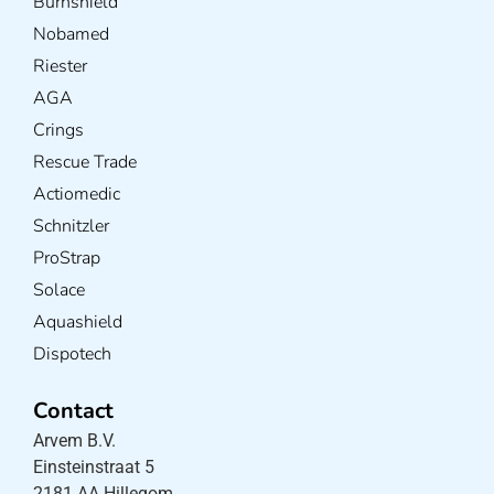
Burnshield
Nobamed
Riester
AGA
Crings
Rescue Trade
Actiomedic
Schnitzler
ProStrap
Solace
Aquashield
Dispotech
Contact
Arvem B.V.
Einsteinstraat 5
2181 AA Hillegom