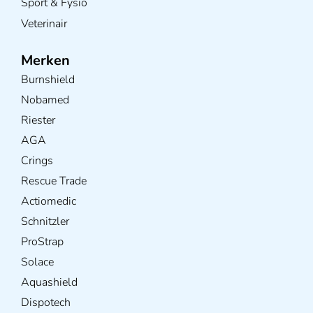
Sport & Fysio
Veterinair
Merken
Burnshield
Nobamed
Riester
AGA
Crings
Rescue Trade
Actiomedic
Schnitzler
ProStrap
Solace
Aquashield
Dispotech