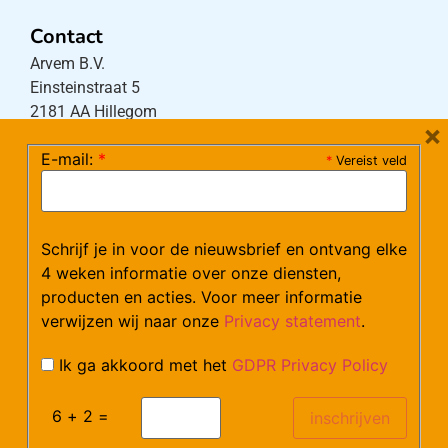
Contact
Arvem B.V.
Einsteinstraat 5
2181 AA Hillegom
×
E-mail:
*
*
Vereist veld
Tel:
0252-533256
(maandag – donderdag 08:30-17:15 uur / vrijdag
08:30-16:00 uur)
Schrijf je in voor de nieuwsbrief en ontvang elke
Mail:
klantenservice@arvem.nl
4 weken informatie over onze diensten,
producten en acties. Voor meer informatie
verwijzen wij naar onze
Privacy statement
.
Werken bij Arvem?
Bekijk hier onze vacatures.
Ik ga akkoord met het
GDPR Privacy Policy
6 + 2 =
©Arvem