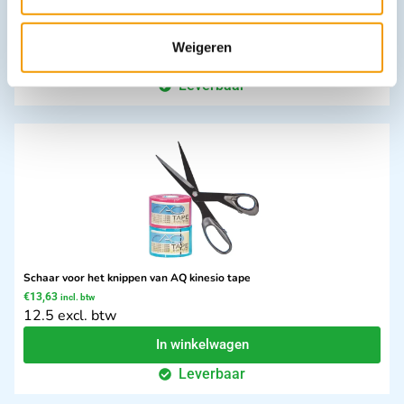
€
3,23
incl. btw
2.67 excl. btw
Weigeren
Opties bekijken
Leverbaar
Schaar voor het knippen van AQ kinesio tape
€
13,63
incl. btw
12.5 excl. btw
In winkelwagen
Leverbaar