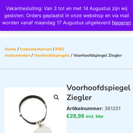
Wij scoren een 4,8 op Google
Vakantiesluiting: Van 3 tot en met 14 Augustus zijn wij
0
gesloten. Orders geplaatst in onze webshop en via mail
worden vanaf maandag 17 Augustus uitgeleverd
Negeren
Home
/
Instrumentarium
/
KNO
instrumenten
/
Voorhoofdspiegels
/ Voorhoofdspiegel Ziegler
Voorhoofdspiegel
Ziegler
Artikelnummer:
361201
€
28,98
incl. btw