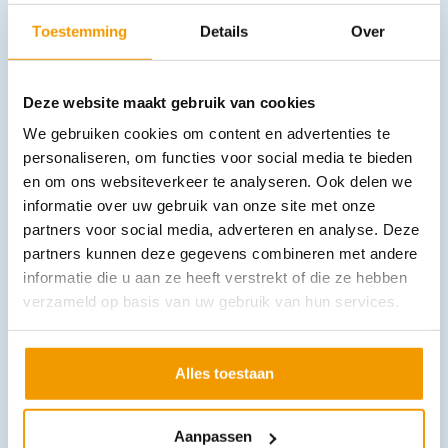
Toestemming
Details
Over
Deze website maakt gebruik van cookies
Prepareerschaar Metzenbaum recht
We gebruiken cookies om content en advertenties te
€
9,32
–
€
23,92
incl. btw
7.7 excl. btw
personaliseren, om functies voor social media te bieden
en om ons websiteverkeer te analyseren. Ook delen we
Opties bekijken
informatie over uw gebruik van onze site met onze
Leverbaar
partners voor social media, adverteren en analyse. Deze
partners kunnen deze gegevens combineren met andere
informatie die u aan ze heeft verstrekt of die ze hebben
verzameld op basis van uw gebruik van hun services.
Alles toestaan
Aanpassen
Doekklem Backhaus Afdeling kwaliteit RVS