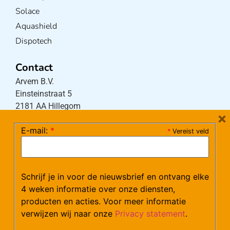
Solace
Aquashield
Dispotech
Contact
Arvem B.V.
Einsteinstraat 5
2181 AA Hillegom
×
E-mail:
*
*
Vereist veld
Tel:
0252-533256
(maandag – donderdag 08:30-17:15 uur / vrijdag
08:30-16:00 uur)
Schrijf je in voor de nieuwsbrief en ontvang elke
Mail:
klantenservice@arvem.nl
4 weken informatie over onze diensten,
producten en acties. Voor meer informatie
verwijzen wij naar onze
Privacy statement
.
Werken bij Arvem?
Bekijk hier onze vacatures.