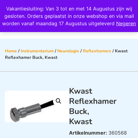
Wij scoren een 4,8 op Google
Vakantiesluiting: Van 3 tot en met 14 Augustus zijn wij
0
gesloten. Orders geplaatst in onze webshop en via mail
worden vanaf maandag 17 Augustus uitgeleverd
Negeren
Home
/
Instrumentarium
/
Neurologie
/
Reflexhamers
/ Kwast
Reflexhamer Buck, Kwast
Kwast
Reflexhamer
Buck,
Kwast
Artikelnummer:
360568