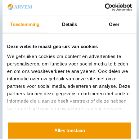
Toestemming
Details
Over
Deze website maakt gebruik van cookies
We gebruiken cookies om content en advertenties te
personaliseren, om functies voor social media te bieden
Rubber t.b.v. Reflexhamer
en om ons websiteverkeer te analyseren. Ook delen we
€
1,33
–
€
4,11
incl. btw
1.1 excl. btw
informatie over uw gebruik van onze site met onze
partners voor social media, adverteren en analyse. Deze
Opties bekijken
partners kunnen deze gegevens combineren met andere
Leverbaar
informatie die u aan ze heeft verstrekt of die ze hebben
verzameld op basis van uw gebruik van hun services.
Alles toestaan