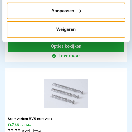
Aanpassen
Naaldvoerders Mayo-Hegar
Weigeren
€
16,70
–
€
21,72
incl. btw
13.8 excl. btw
Opties bekijken
Leverbaar
Stemvorken RVS met voet
€
47,66
incl. btw
39.39 excl. btw