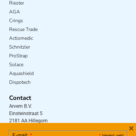
Riester
AGA
Crings
Rescue Trade
Actiomedic
Schnitzler
ProStrap
Solace
Aquashield
Dispotech
Contact
Arvem B.V.
Einsteinstraat 5
2181 AA Hillegom
×
E-mail:
*
*
Vereist veld