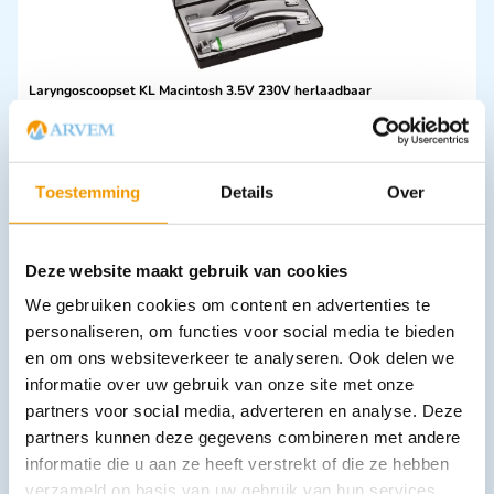
Laryngoscoopset KL Macintosh 3.5V 230V herlaadbaar
€
802,23
incl. btw
663 excl. btw
In winkelwagen
Toestemming
Details
Over
Leverbaar
Deze website maakt gebruik van cookies
We gebruiken cookies om content en advertenties te
personaliseren, om functies voor social media te bieden
en om ons websiteverkeer te analyseren. Ook delen we
informatie over uw gebruik van onze site met onze
partners voor social media, adverteren en analyse. Deze
partners kunnen deze gegevens combineren met andere
Instrumentendoos S.S.
informatie die u aan ze heeft verstrekt of die ze hebben
€
24,14
–
€
78,55
incl. btw
19.95 excl. btw
verzameld op basis van uw gebruik van hun services.