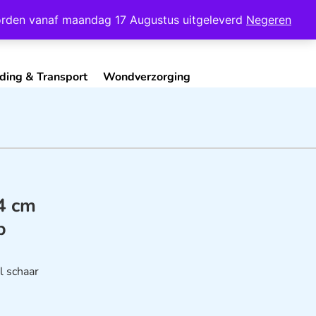
Mijn Account
Contact
 worden vanaf maandag 17 Augustus uitgeleverd
Negeren
ding & Transport
Wondverzorging
14 cm
p
l schaar