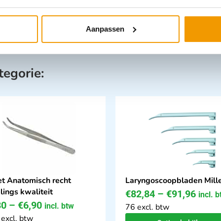
Aanpassen
tegorie:
et Anatomisch recht
Laryngoscoopbladen Mill
lings kwaliteit
€
82,84
–
€
91,96
incl. 
80
–
€
6,90
incl. btw
76 excl. btw
 excl. btw