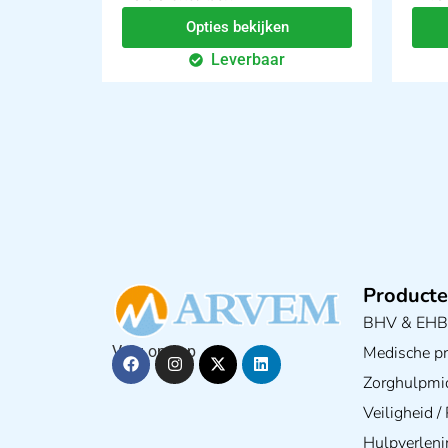
Opties bekijken
Leverbaar
Producte
BHV & EH
Medische pra
Volg ons op
Zorghulpmi
Veiligheid 
Hulpverleni