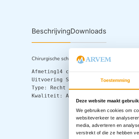
Beschrijving
Downloads
Chirurgische schaar model Cooper
Uitvoering Stomp / Stomp
Toestemming
Type: Recht of Gebogen
Kwaliteit: Afdeling
Deze website maakt gebruik
We gebruiken cookies om cont
websiteverkeer te analyseren
media, adverteren en analys
verstrekt of die ze hebben v