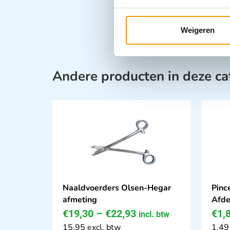
Weigeren
Andere producten in deze ca
Naaldvoerders Olsen-Hegar
Pinc
afmeting
Afde
€
19,30
–
€
22,93
€
1,
incl. btw
15.95 excl. btw
1.49