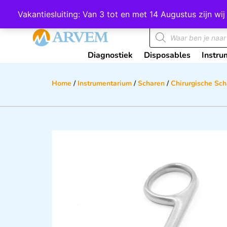
Wij scoren een 4,8 op Google
Vakantiesluiting: Van 3 tot en met 14 Augustus zijn 
Diagnostiek
Disposables
Instru
Home
/
Instrumentarium
/
Scharen
/
Chirurgische Sc