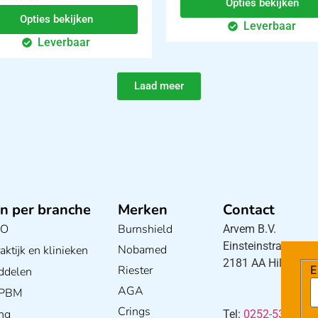
Opties bekijken
Opties bekijken
Leverbaar
Leverbaar
Laad meer
n per branche
Merken
Contact
BO
Burnshield
Arvem B.V.
Einsteinstraat 5
Nobamed
ktijk en klinieken
2181 AA Hillegom
Riester
E
ddelen
AGA
/ PBM
Crings
ng
Tel:
0252-533256