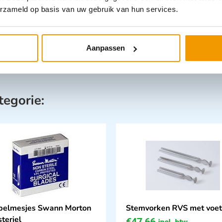
erzameld op basis van uw gebruik van hun services.
Aanpassen
tegorie:
pelmesjes Swann Morton
Stemvorken RVS met voet
steriel
€
47,66