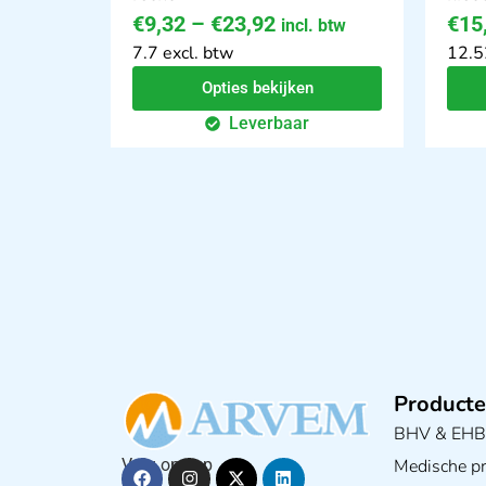
€
9,32
–
€
23,92
€
15
incl. btw
7.7 excl. btw
12.5
Opties bekijken
Leverbaar
Producte
BHV & EH
Medische pra
Volg ons op