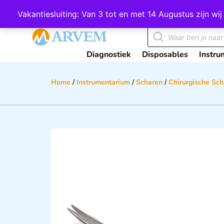
Wij scoren een 4,8 op Google
Vakantiesluiting: Van 3 tot en met 14 Augustus zijn 
Diagnostiek
Disposables
Instru
Home
/
Instrumentarium
/
Scharen
/
Chirurgische Sc