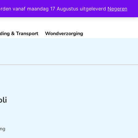
Mijn Account
Contact
 worden vanaf maandag 17 Augustus uitgeleverd
Negeren
ding & Transport
Wondverzorging
li
ing