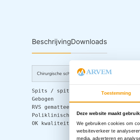
Beschrijving
Downloads
Chirurgische scharen spits / spits , gebogen poli kwa
Spits / spits

Toestemming
Gebogen

RVS gematteerd

Deze website maakt gebruik
Poliklinische kwaliteit

OK kwaliteit op aanvraag
We gebruiken cookies om cont
websiteverkeer te analyseren
media, adverteren en analys