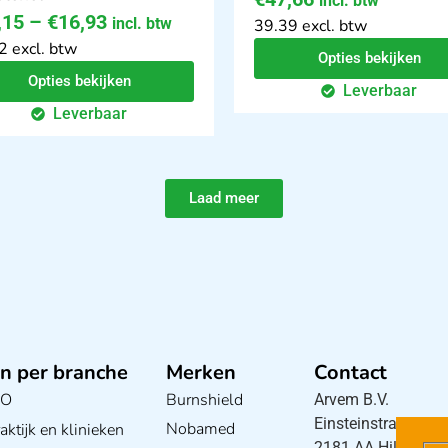
incl. btw
,15
–
€
16,93
incl. btw
39.39 excl. btw
2 excl. btw
Opties bekijken
Opties bekijken
Leverbaar
Leverbaar
Laad meer
n per branche
Merken
Contact
BO
Burnshield
Arvem B.V.
Einsteinstraat 5
Nobamed
ktijk en klinieken
2181 AA Hillegom