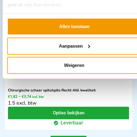
gebruik van hun services.
76 excl. btw
Opties bekijken
Leverbaar
Alles toestaan
Aanpassen
Weigeren
Chirurgische schaar spits/spits Recht Afd. kwaliteit
€
1,82
–
€
3,74
incl. btw
1.5 excl. btw
Opties bekijken
Leverbaar