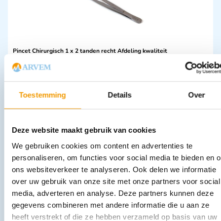
Pincet Chirurgisch 1 x 2 tanden recht Afdeling kwaliteit
€
1,61
–
€
2,21
incl. btw
1.33 excl. btw
Opties bekijken
Toestemming
Details
Over
Leverbaar
Deze website maakt gebruik van cookies
We gebruiken cookies om content en advertenties te
personaliseren, om functies voor social media te bieden en 
ons websiteverkeer te analyseren. Ook delen we informatie
over uw gebruik van onze site met onze partners voor social
media, adverteren en analyse. Deze partners kunnen deze
gegevens combineren met andere informatie die u aan ze
Laryngoscoopblad Macintosh Ri-dispo
heeft verstrekt of die ze hebben verzameld op basis van uw
€
91,96
incl. btw