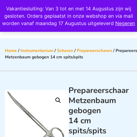
Wij scoren een 4,8 op Google
Vakantiesluiting: Van 3 tot en met 14 Augustus zijn wij
0
gesloten. Orders geplaatst in onze webshop en via mail
worden vanaf maandag 17 Augustus uitgeleverd
Negeren
Home
/
Instrumentarium
/
Scharen
/
Prepareerscharen
/ Prepareer
Metzenbaum gebogen 14 cm spits/spits
Prepareerschaar
Metzenbaum
gebogen
14 cm
spits/spits