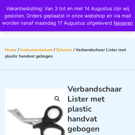
Wij scoren een 4,8 op Google
Vakantiesluiting: Van 3 tot en met 14 Augustus zijn wij
0
gesloten. Orders geplaatst in onze webshop en via mail
worden vanaf maandag 17 Augustus uitgeleverd
Negeren
Home
/
Instrumentarium
/
Scharen
/ Verbandschaar Lister met
plastic handvat gebogen
Verbandschaar
Lister met
plastic
handvat
gebogen