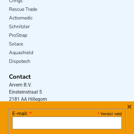
Crings
Rescue Trade
Actiomedic
Schnitzler
ProStrap
Solace
Aquashield
Dispotech
Contact
Arvem B.V.
Einsteinstraat 5
2181 AA Hillegom
×
E-mail:
*
*
Vereist veld
Tel:
0252-533256
(maandag – donderdag 08:30-17:15 uur / vrijdag