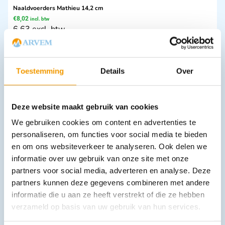
Naaldvoerders Mathieu 14,2 cm
€
8,02
incl. btw
6.63 excl. btw
In winkelwagen
Leverbaar
Toestemming
Details
Over
Deze website maakt gebruik van cookies
We gebruiken cookies om content en advertenties te
personaliseren, om functies voor social media te bieden
en om ons websiteverkeer te analyseren. Ook delen we
informatie over uw gebruik van onze site met onze
Vaginaal speculum Semm
partners voor social media, adverteren en analyse. Deze
€
24,14
–
€
32,19
incl. btw
partners kunnen deze gegevens combineren met andere
19.95 excl. btw
informatie die u aan ze heeft verstrekt of die ze hebben
Opties bekijken
verzameld op basis van uw gebruik van hun services.
Leverbaar