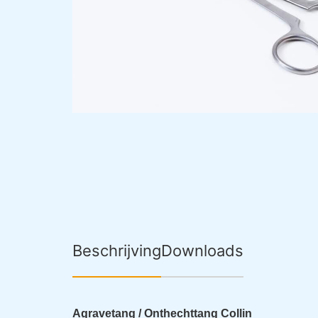
Beschrijving
Downloads
Agravetang / Onthechttang Collin