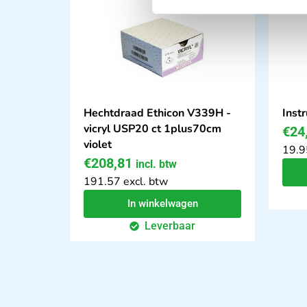
Hechtdraad Ethicon V339H -
Inst
vicryl USP20 ct 1plus70cm
€
24
violet
19.9
€
208,81
incl. btw
191.57 excl. btw
In winkelwagen
Leverbaar