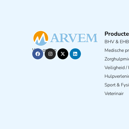
Producte
BHV & EH
Medische pra
Volg ons op
Zorghulpmi
Veiligheid 
Hulpverleni
Sport & Fys
Veterinair