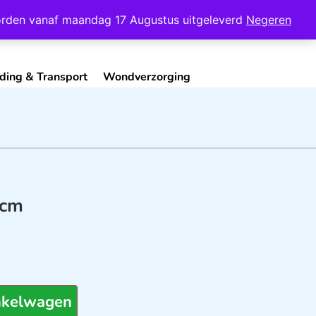
Mijn Account
Contact
 worden vanaf maandag 17 Augustus uitgeleverd
Negeren
ding & Transport
Wondverzorging
 cm
nkelwagen