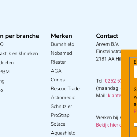
n per branche
Merken
Contact
BO
Burnshield
Arvem B.V.
Einsteinstraat 5
Nobamed
ktijk en klinieken
2181 AA Hillegom
E
Riester
ddelen
AGA
/ PBM
Crings
ng
Tel:
0252-533256
Rescue Trade
(maandag – donderd
S
io
Mail:
klantenservi
w
Actiomedic
a
Schnitzler
P
ProStrap
Werken bij Arvem?
Solace
Bekijk hier onze va
Aquashield