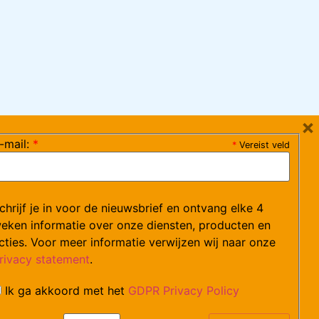
×
-mail:
*
*
Vereist veld
ag 08:30-17:15 uur / vrijdag 08:30-16:00 uur)
chrijf je in voor de nieuwsbrief en ontvang elke 4
ce@arvem.nl
eken informatie over onze diensten, producten en
cties. Voor meer informatie verwijzen wij naar onze
rivacy statement
.
Ik ga akkoord met het
GDPR Privacy Policy
catures.