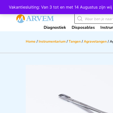
Wij scoren een 4,8 op Google
Vakantiesluiting: Van 3 tot en met 14 Augustus zijn 
Diagnostiek
Disposables
Instru
Home
/
Instrumentarium
/
Tangen
/
Agravetangen
/ A