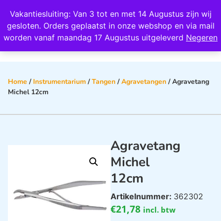
Wij scoren een 4,8 op Google
Vakantiesluiting: Van 3 tot en met 14 Augustus zijn wij
0
gesloten. Orders geplaatst in onze webshop en via mail
worden vanaf maandag 17 Augustus uitgeleverd
Negeren
Home
/
Instrumentarium
/
Tangen
/
Agravetangen
/ Agravetang
Michel 12cm
Agravetang
Michel
12cm
Artikelnummer:
362302
€
21,78
incl. btw