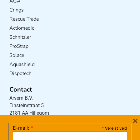
AGA
Crings
Rescue Trade
Actiomedic
Schnitzler
ProStrap
Solace
Aquashield
Dispotech
Contact
Arvem B.V.
Einsteinstraat 5
2181 AA Hillegom
×
E-mail:
*
*
Vereist veld
Tel:
0252-533256