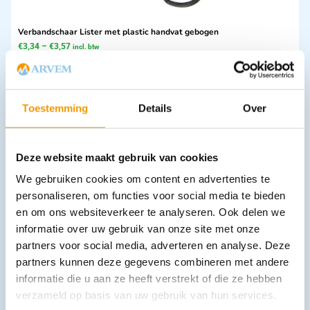
Verbandschaar Lister met plastic handvat gebogen
€
3,34
–
€
3,57
incl. btw
2.76 excl. btw
Opties bekijken
Leverbaar
Toestemming
Details
Over
Deze website maakt gebruik van cookies
We gebruiken cookies om content en advertenties te
personaliseren, om functies voor social media te bieden
en om ons websiteverkeer te analyseren. Ook delen we
informatie over uw gebruik van onze site met onze
partners voor social media, adverteren en analyse. Deze
Agravetang Michel 12cm
partners kunnen deze gegevens combineren met andere
€
21,78
incl. btw
informatie die u aan ze heeft verstrekt of die ze hebben
18 excl. btw
verzameld op basis van uw gebruik van hun services.
In winkelwagen