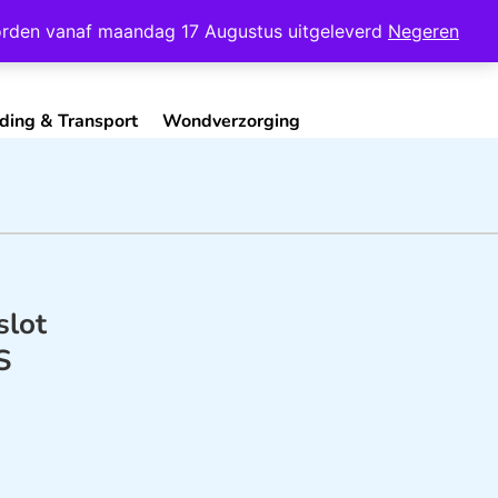
Mijn Account
Contact
 worden vanaf maandag 17 Augustus uitgeleverd
Negeren
ding & Transport
Wondverzorging
slot
S