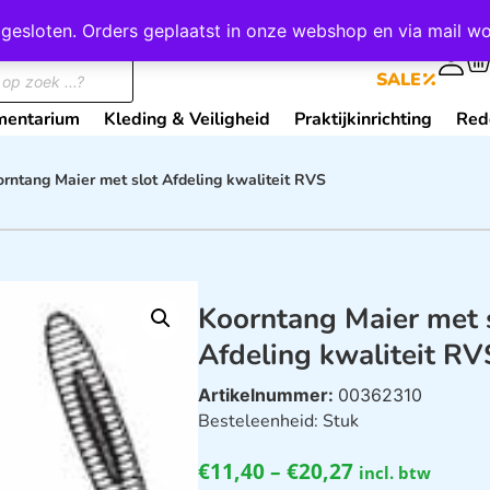
wij gesloten. Orders geplaatst in onze webshop en via mail
0
SALE
mentarium
Kleding & Veiligheid
Praktijkinrichting
Red
orntang Maier met slot Afdeling kwaliteit RVS
Koorntang Maier met 
Afdeling kwaliteit RV
Artikelnummer:
00362310
Besteleenheid: Stuk
€
11,40
–
€
20,27
incl. btw