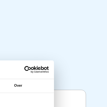
Over
ties