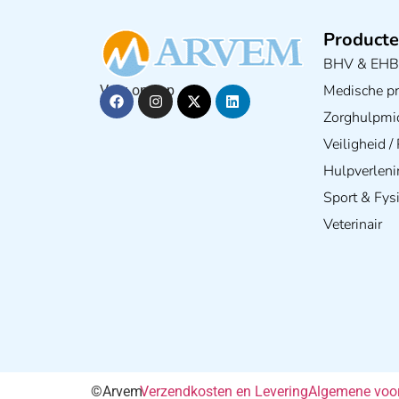
Producte
BHV & EH
Medische pra
Volg ons op
Zorghulpmi
Veiligheid 
Hulpverleni
Sport & Fys
Veterinair
©Arvem
Verzendkosten en Levering
Algemene voo