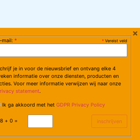
×
-mail:
*
*
Vereist veld
ag 08:30-17:15 uur / vrijdag 08:30-16:00 uur)
chrijf je in voor de nieuwsbrief en ontvang elke 4
ce@arvem.nl
eken informatie over onze diensten, producten en
cties. Voor meer informatie verwijzen wij naar onze
rivacy statement
.
Ik ga akkoord met het
GDPR Privacy Policy
catures.
8 + 0 =