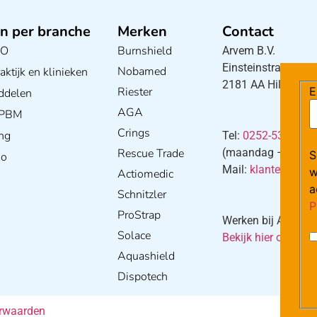
n per branche
Merken
Contact
BO
Burnshield
Arvem B.V.
Einsteinstraat 5
Nobamed
ktijk en klinieken
2181 AA Hillegom
Riester
E
ddelen
AGA
/ PBM
Crings
ng
Tel:
0252-533256
Rescue Trade
(maandag – donderd
S
io
Mail:
klantenservi
w
Actiomedic
a
Schnitzler
P
ProStrap
Werken bij Arvem?
Solace
Bekijk hier onze va
Aquashield
Dispotech
rwaarden