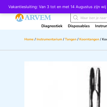
Wij scoren een 4,8 op Google
Vakantiesluiting: Van 3 tot en met 14 Augustus zijn 
Diagnostiek
Disposables
Instru
Home
/
Instrumentarium
/
Tangen
/
Koorntangen
/ Ko