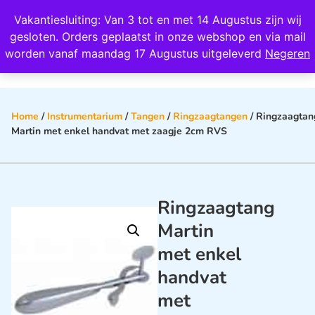
Wij scoren een 4,8 op Google
Vakantiesluiting: Van 3 tot en met 14 Augustus zijn wij
0
gesloten. Orders geplaatst in onze webshop en via mail
worden vanaf maandag 17 Augustus uitgeleverd
Negeren
Home
/
Instrumentarium
/
Tangen
/
Ringzaagtangen
/ Ringzaagtan
Martin met enkel handvat met zaagje 2cm RVS
Ringzaagtang
Martin
met enkel
handvat
met