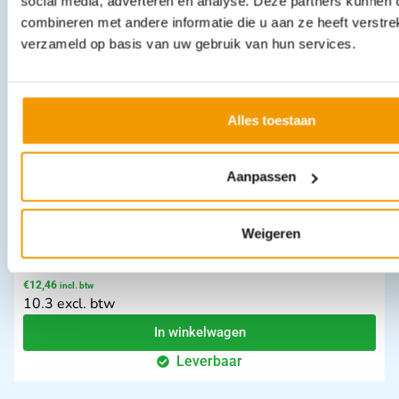
social media, adverteren en analyse. Deze partners kunnen
€
5,95
incl. btw
4.92 excl. btw
combineren met andere informatie die u aan ze heeft verstre
verzameld op basis van uw gebruik van hun services.
In winkelwagen
Leverbaar
Alles toestaan
Aanpassen
Weigeren
Scalpelmesverwijderaar VET volgens Norton
€
12,46
incl. btw
10.3 excl. btw
In winkelwagen
Leverbaar