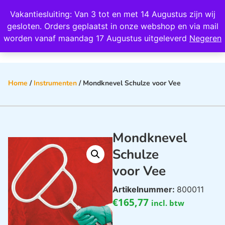
Wij scoren een 4,8 op Google
Vakantiesluiting: Van 3 tot en met 14 Augustus zijn wij
0
gesloten. Orders geplaatst in onze webshop en via mail
worden vanaf maandag 17 Augustus uitgeleverd
Negeren
Home
/
Instrumenten
/ Mondknevel Schulze voor Vee
Mondknevel
Schulze
voor Vee
Artikelnummer:
800011
€
165,77
incl. btw