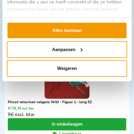
informatie die u aan ze heeft verstrekt of die ze hebben
Pincet veterinair volgens Witt - Figuur 2 - lang 52
verzameld op basis van uw gebruik van hun services.
€
116,16
incl. btw
96 excl. btw
In winkelwagen
Alles toestaan
Leverbaar
Aanpassen
Weigeren
Pincet veterinair volgens Witt - Figuur 1 - lang 52
€
116,16
incl. btw
96 excl. btw
In winkelwagen
Leverbaar