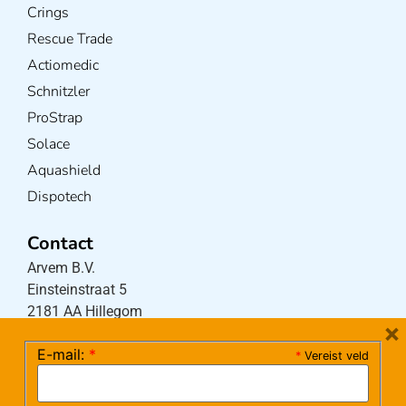
Crings
Rescue Trade
Actiomedic
Schnitzler
ProStrap
Solace
Aquashield
Dispotech
Contact
Arvem B.V.
Einsteinstraat 5
2181 AA Hillegom
×
E-mail:
*
*
Vereist veld
Tel:
0252-533256
(maandag – donderdag 08:30-17:15 uur / vrijdag