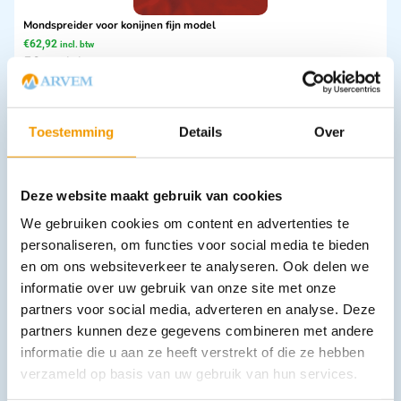
Mondspreider voor konijnen fijn model
€
62,92
incl. btw
52 excl. btw
In winkelwagen
Leverbaar
Toestemming
Details
Over
Deze website maakt gebruik van cookies
We gebruiken cookies om content en advertenties te
personaliseren, om functies voor social media te bieden
en om ons websiteverkeer te analyseren. Ook delen we
informatie over uw gebruik van onze site met onze
partners voor social media, adverteren en analyse. Deze
Hoefmes rechts - smal
partners kunnen deze gegevens combineren met andere
€
9,56
incl. btw
7.9 excl. btw
informatie die u aan ze heeft verstrekt of die ze hebben
verzameld op basis van uw gebruik van hun services.
In winkelwagen