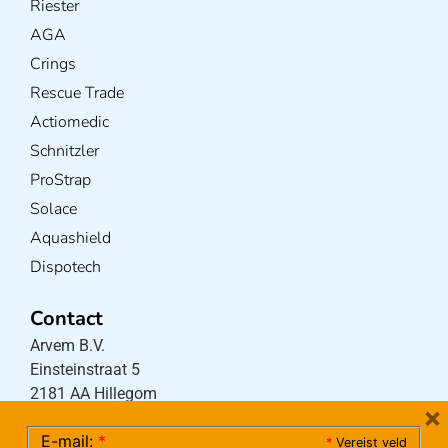
Riester
AGA
Crings
Rescue Trade
Actiomedic
Schnitzler
ProStrap
Solace
Aquashield
Dispotech
Contact
Arvem B.V.
Einsteinstraat 5
2181 AA Hillegom
×
E-mail:
*
*
Vereist veld