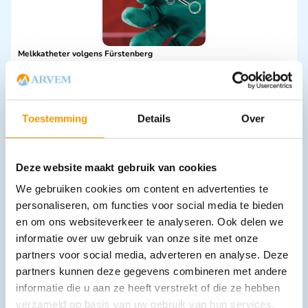
Melkkatheter volgens Fürstenberg
€
2,21
incl. btw
1.83 excl. btw
Opties bekijken
Toestemming
Details
Over
Leverbaar
Deze website maakt gebruik van cookies
We gebruiken cookies om content en advertenties te
personaliseren, om functies voor social media te bieden
en om ons websiteverkeer te analyseren. Ook delen we
informatie over uw gebruik van onze site met onze
partners voor social media, adverteren en analyse. Deze
partners kunnen deze gegevens combineren met andere
Verlostang voor honden - volgens Deens model
informatie die u aan ze heeft verstrekt of die ze hebben
€
67,76
incl. btw
56 excl. btw
verzameld op basis van uw gebruik van hun services.