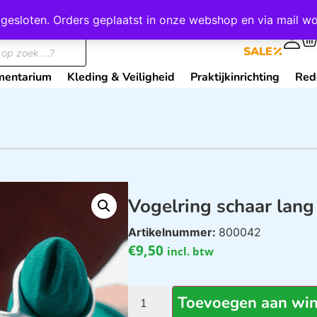
wij gesloten. Orders geplaatst in onze webshop en via mail
0
SALE
mentarium
Kleding & Veiligheid
Praktijkinrichting
Red
Vogelring schaar lan
Artikelnummer:
800042
€
9,50
incl. btw
Toevoegen aan wi