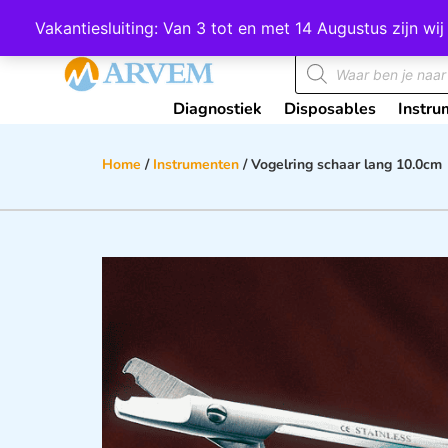
Wij scoren een 4,8 op Google
Vakantiesluiting: Van 3 tot en met 14 Augustus zijn 
Diagnostiek
Disposables
Instru
Home
/
Instrumenten
/ Vogelring schaar lang 10.0cm