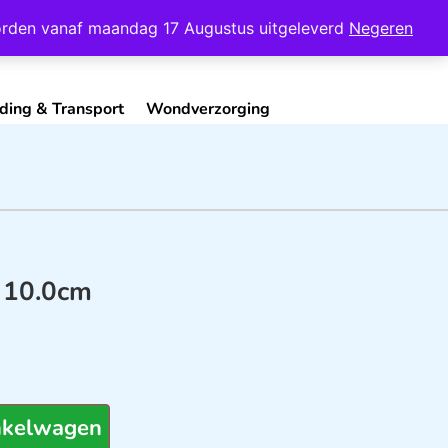
Mijn Account
Contact
 worden vanaf maandag 17 Augustus uitgeleverd
Negeren
ding & Transport
Wondverzorging
g 10.0cm
nkelwagen