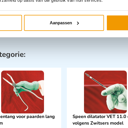
erzameld op basis van uw gebruik van hun services.
Aanpassen
tegorie:
entang voor paarden lang
Speen dilatator VET 11.0
cm
volgens Zwitsers model