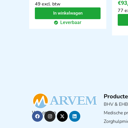
€
93
49 excl. btw
77 e
In winkelwagen
Leverbaar
Producte
BHV & EH
Medische pra
Volg ons op
Zorghulpmi