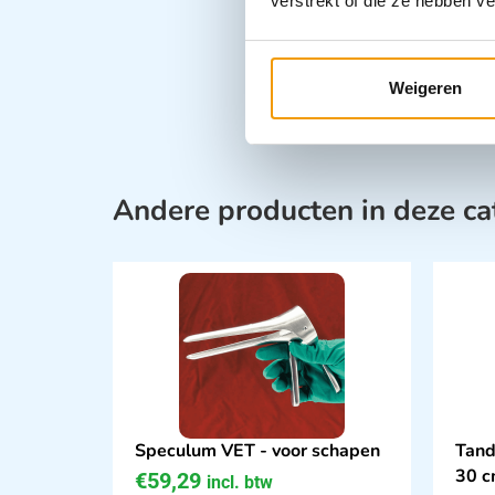
verstrekt of die ze hebben v
Weigeren
Andere producten in deze ca
Speculum VET - voor schapen
Tand
30 
€
59,29
incl. btw