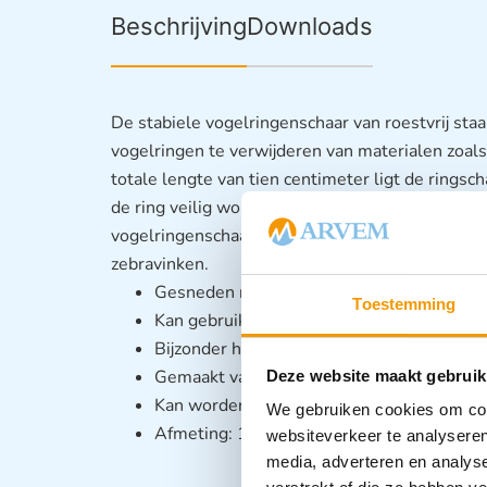
Beschrijving
Downloads
De stabiele vogelringenschaar van roestvrij sta
vogelringen te verwijderen van materialen zoals 
totale lengte van tien centimeter ligt de ringsc
de ring veilig worden doorgeknipt, zonder de p
vogelringenschaar is geschikt voor gebruik bij kl
zebravinken.
Gesneden ringen van aluminium, celluloid 
Toestemming
Kan gebruikt worden bij kleine vogels
Bijzonder handzaam en stabiel
Gemaakt van roestvrij staal
Deze website maakt gebruik
Kan worden gedesinfecteerd en gesterilis
We gebruiken cookies om cont
Afmeting: 10 cm
websiteverkeer te analyseren
media, adverteren en analys