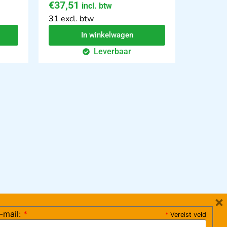
€
37,51
incl. btw
31 excl. btw
In winkelwagen
Leverbaar
×
-mail:
*
*
Vereist veld