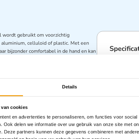
al wordt gebruikt om voorzichtig
aluminium, celluloid of plastic.
Met een
Specifica
haar bijzonder comfortabel in de hand en kan
oot van de vogel te verwonden.
De
eine vogels zoals grasparkieten, kanaries of
Categorieën
of plastic
Details
 van cookies
eerd
ent en advertenties te personaliseren, om functies voor social
. Ook delen we informatie over uw gebruik van onze site met on
e. Deze partners kunnen deze gegevens combineren met andere i