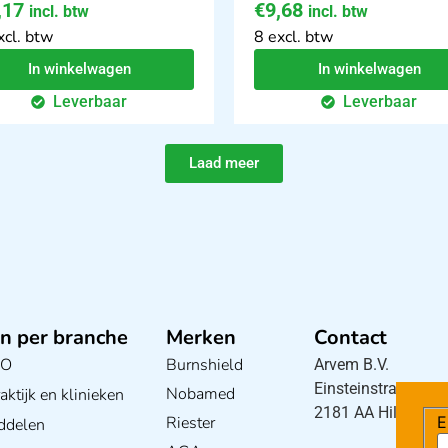
,17
€
9,68
incl. btw
incl. btw
xcl. btw
8 excl. btw
In winkelwagen
In winkelwagen
Leverbaar
Leverbaar
Laad meer
n per branche
Merken
Contact
BO
Burnshield
Arvem B.V.
Einsteinstraat 5
Nobamed
ktijk en klinieken
2181 AA Hillegom
Riester
E
ddelen