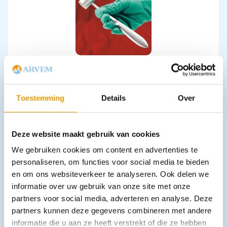
Hamer VET 21.0 cm volgens Hajel - gewicht 140 gram
€
64,37
incl. btw
53.2 excl. btw
Toestemming
Details
Over
In winkelwagen
Leverbaar
Deze website maakt gebruik van cookies
We gebruiken cookies om content en advertenties te
personaliseren, om functies voor social media te bieden
en om ons websiteverkeer te analyseren. Ook delen we
informatie over uw gebruik van onze site met onze
partners voor social media, adverteren en analyse. Deze
partners kunnen deze gegevens combineren met andere
informatie die u aan ze heeft verstrekt of die ze hebben
Hoefmes links - breed