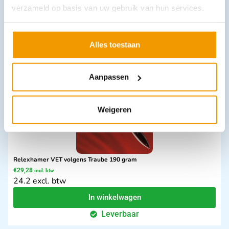
€
9,56
verzameld op basis van uw gebruik van hun services.
incl. btw
7.9 excl. btw
In winkelwagen
Alles toestaan
Leverbaar
Aanpassen
Weigeren
Relexhamer VET volgens Traube 190 gram
€
29,28
incl. btw
24.2 excl. btw
In winkelwagen
Leverbaar