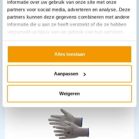
informatie over uw gebruik van onze site met onze
partners voor social media, adverteren en analyse. Deze
partners kunnen deze gegevens combineren met andere
informatie die u aan ze heeft verstrekt of die ze hebben
verzameld op basis van uw gebruik van hun services.
Koolzuursneeuwblusser Gloria KS-5ST
Alles toestaan
€
268,62
incl. btw
222 excl. btw
Aanpassen
In winkelwagen
Uitverkocht
Weigeren