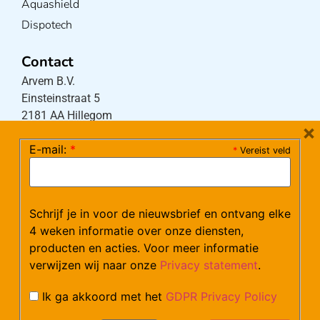
Aquashield
Dispotech
Contact
Arvem B.V.
Einsteinstraat 5
2181 AA Hillegom
×
E-mail:
*
*
Vereist veld
Tel:
0252-533256
(maandag – donderdag 08:30-17:15 uur / vrijdag
08:30-16:00 uur)
Schrijf je in voor de nieuwsbrief en ontvang elke
Mail:
klantenservice@arvem.nl
4 weken informatie over onze diensten,
producten en acties. Voor meer informatie
verwijzen wij naar onze
Privacy statement
.
Werken bij Arvem?
Bekijk hier onze vacatures.
Ik ga akkoord met het
GDPR Privacy Policy