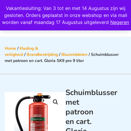
Wij scoren een 4,8 op Google
Vakantiesluiting: Van 3 tot en met 14 Augustus zijn wij
0
gesloten. Orders geplaatst in onze webshop en via mail
worden vanaf maandag 17 Augustus uitgeleverd
Negeren
Home
/
Kleding &
veiligheid
/
Brandbestrijding
/
Blusmiddelen
/ Schuimblusser
met patroon en cart. Gloria SK9 pro 9 liter
Schuimblusser
met
patroon
en cart.