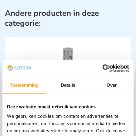
Andere producten in deze
categorie:
Toestemming
Details
Over
Accu X-00.299.315 voor Heine handvat (oud X-02.99.382)
€
100,43
incl. btw
83 excl. btw
Deze website maakt gebruik van cookies
In winkelwagen
We gebruiken cookies om content en advertenties te
Leverbaar
personaliseren, om functies voor social media te bieden
en om ons websiteverkeer te analyseren. Ook delen we