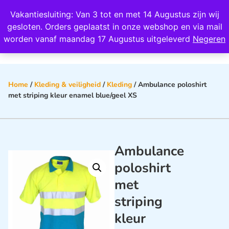
Wij scoren een 4,8 op Google
Vakantiesluiting: Van 3 tot en met 14 Augustus zijn wij
0
gesloten. Orders geplaatst in onze webshop en via mail
worden vanaf maandag 17 Augustus uitgeleverd
Negeren
Home
/
Kleding & veiligheid
/
Kleding
/ Ambulance poloshirt
met striping kleur enamel blue/geel XS
Ambulance
poloshirt
met
striping
kleur