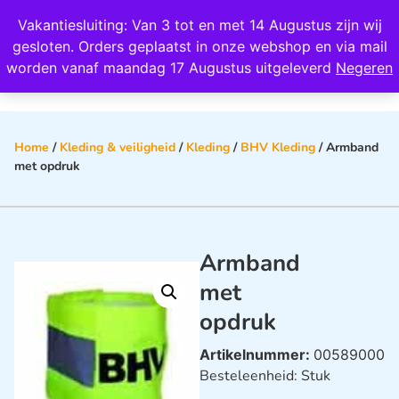
Wij scoren een 4,8 op Google
Vakantiesluiting: Van 3 tot en met 14 Augustus zijn wij
0
gesloten. Orders geplaatst in onze webshop en via mail
worden vanaf maandag 17 Augustus uitgeleverd
Negeren
Home
/
Kleding & veiligheid
/
Kleding
/
BHV Kleding
/ Armband
met opdruk
Armband
met
opdruk
Artikelnummer:
00589000
Besteleenheid: Stuk