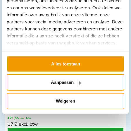
personaliseren, om functies voor social media te bieden
en om ons websiteverkeer te analyseren. Ook delen we
Downloads
informatie over uw gebruik van onze site met onze
partners voor social media, adverteren en analyse. Deze
partners kunnen deze gegevens combineren met andere
informatie die u aan ze heeft verstrekt of die ze hebben
Andere producten in deze
verzameld op basis van uw gebruik van hun services.
categorie:
Alles toestaan
Aanpassen
Weigeren
Stofmasker LIBRA FFP2 NR D-V Doos 10 stuks
€
21,66
incl. btw
17.9 excl. btw