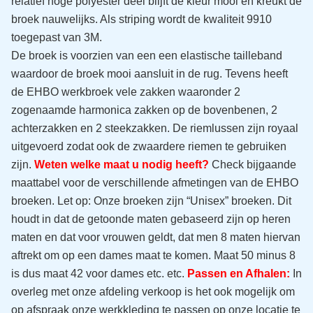
relatief hoge polyester deel blijft de kleur mooi en kreukt de
broek nauwelijks. Als striping wordt de kwaliteit 9910
toegepast van 3M.
De broek is voorzien van een een elastische tailleband
waardoor de broek mooi aansluit in de rug. Tevens heeft
de EHBO werkbroek vele zakken waaronder 2
zogenaamde harmonica zakken op de bovenbenen, 2
achterzakken en 2 steekzakken. De riemlussen zijn royaal
uitgevoerd zodat ook de zwaardere riemen te gebruiken
zijn.
Weten welke maat u nodig heeft?
Check bijgaande
maattabel voor de verschillende afmetingen van de EHBO
broeken. Let op: Onze broeken zijn “Unisex” broeken. Dit
houdt in dat de getoonde maten gebaseerd zijn op heren
maten en dat voor vrouwen geldt, dat men 8 maten hiervan
aftrekt om op een dames maat te komen. Maat 50 minus 8
is dus maat 42 voor dames etc. etc.
Passen en Afhalen:
In
overleg met onze afdeling verkoop is het ook mogelijk om
op afspraak onze werkkleding te passen op onze locatie te