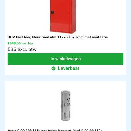
BHV kast leeg kleur rood afm.112x68,6x32cm met ventilatie
€
648,56
incl. btw
536 excl. btw
In winkelwagen
Leverbaar
Accu X-00.299.315 voor Heine handvat (oud X-02.99.382)