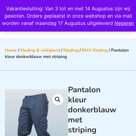
Wij scoren een 4,8 op Google
Vakantiesluiting: Van 3 tot en met 14 Augustus zijn wij
0
gesloten. Orders geplaatst in onze webshop en via mail
worden vanaf maandag 17 Augustus uitgeleverd
Negeren
Home
/
Kleding & veiligheid
/
Kleding
/
BHV Kleding
/ Pantalon
kleur donkerblauw met striping
Pantalon
kleur
donkerblauw
met
striping