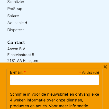
Schnitzler
ProStrap
Solace
Aquashield
Dispotech
Contact
Arvem B.V.
Einsteinstraat 5
2181 AA Hillegom
×
E-mail:
*
*
Vereist veld
Tel:
0252-533256
(maandag – donderdag 08:30-17:15 uur / vrijdag
08:30-16:00 uur)
Schrijf je in voor de nieuwsbrief en ontvang elke
Mail:
klantenservice@arvem.nl
4 weken informatie over onze diensten,
producten en acties. Voor meer informatie