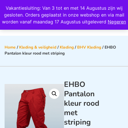
Wij scoren een 4,8 op Google
Vakantiesluiting: Van 3 tot en met 14 Augustus zijn wij
0
gesloten. Orders geplaatst in onze webshop en via mail
worden vanaf maandag 17 Augustus uitgeleverd
Negeren
Home
/
Kleding & veiligheid
/
Kleding
/
BHV Kleding
/ EHBO
Pantalon kleur rood met striping
EHBO
Pantalon
kleur rood
met
striping