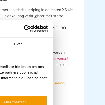
r met elastische striping in de maten XS t/m
 is enkel nog verkrijgbaar met starre
daard geleverd met reflecterend EHBO
NV borstlogo
 maten op aanvraag (via
Over
ice@arvem.nl
)
kan de kleding van eigen logo’s worden
l hiervoor naar
klantenservice@arvem.nl
)
kleding onderscheidt zich door een zeer
 media te bieden en om ons
omfort
ze partners voor social
nformatie die u aan ze heeft
:
EHBO Kleding KNVE Leden
,
Kleding
,
iligheid
Alles toestaan