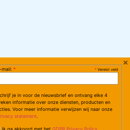
×
-mail:
*
*
Vereist veld
ag 08:30-17:15 uur / vrijdag 08:30-16:00 uur)
chrijf je in voor de nieuwsbrief en ontvang elke 4
ce@arvem.nl
eken informatie over onze diensten, producten en
cties. Voor meer informatie verwijzen wij naar onze
rivacy statement
.
Ik ga akkoord met het
GDPR Privacy Policy
catures.