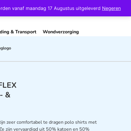
Mijn Account
Contact
 worden vanaf maandag 17 Augustus uitgeleverd
Negeren
ding & Transport
Wondverzorging
uglogo
FLEX
- &
n zeer comfortabel te dragen polo shirts met
. Ze zijn vervaardigd uit 50% katoen en 50%