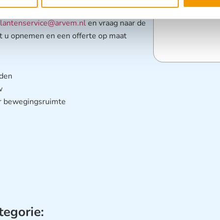
 0252-533256.
lantenservice@arvem.nl
en vraag naar de
et u opnemen en een offerte op maat
eden
w
er bewegingsruimte
tegorie: