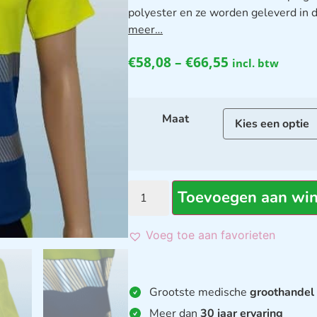
polyester en ze worden geleverd in
meer…
€
58,08
–
€
66,55
incl. btw
Maat
Toevoegen aan wi
Voeg toe aan favorieten
Grootste medische
groothandel
Meer dan
30 jaar ervaring