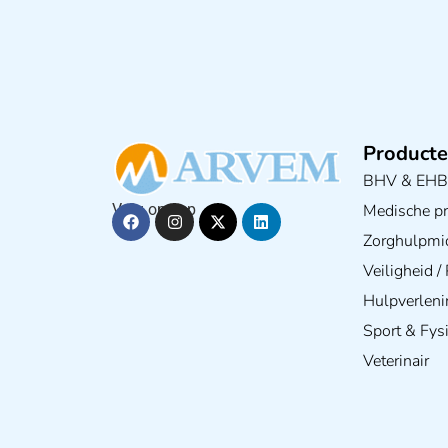
Producte
BHV & EH
Medische pra
Volg ons op
Zorghulpmi
Veiligheid 
Hulpverleni
Sport & Fys
Veterinair