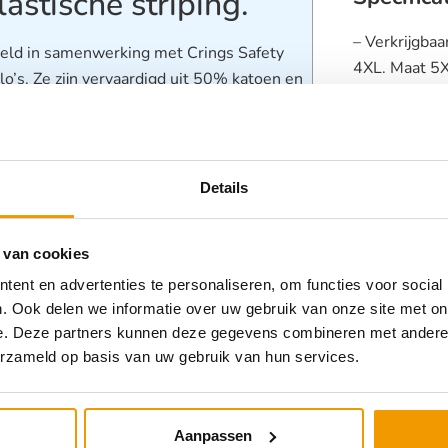
lastische striping.
– Verkrijgbaa
eld in samenwerking met Crings Safety
4XL. Maat 5XL
o’s. Ze zijn vervaardigd uit 50% katoen en
striping.
kende EHBO-kleuren geel en blauw. De
– Wordt stan
on reflecterende striping over de buik en
ruglogo én K
s deze striping elastisch, waardoor het
– Afwijkende
rgt voor een betere en fijnere
Details
klantenserv
te mouwen en is de linker mouw voorzien
– In overleg 
voorzien (mai
 van cookies
oor aangesloten leden van de Koninklijke
– Onze EHBO-
 EHBO poloshirt zonder logo’s of enkel
ent en advertenties te personaliseren, om functies voor social
hoog draagc
. Ook delen we informatie over uw gebruik van onze site met on
ikelnummer:
00429158
.
e. Deze partners kunnen deze gegevens combineren met andere i
 oude / starre striping!
Categorieën
erzameld op basis van uw gebruik van hun services.
nde maattabel voor de verschillende
Kleding & ve
g verkoop is het ook mogelijk om op
Aanpassen
ocatie te Hillegom. Neem hiervoor contact