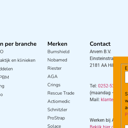
n per branche
Merken
Contact
BO
Burnshield
Arvem B.V.
Einsteinstraat 5
Nobamed
ktijk en klinieken
2181 AA Hillegom
Riester
E
ddelen
AGA
/ PBM
Crings
ng
Tel:
0252-533256
Rescue Trade
(maandag – donderd
S
io
Mail:
klantenservi
w
Actiomedic
a
Schnitzler
P
ProStrap
Werken bij Arvem?
Solace
Bekijk hier onze va