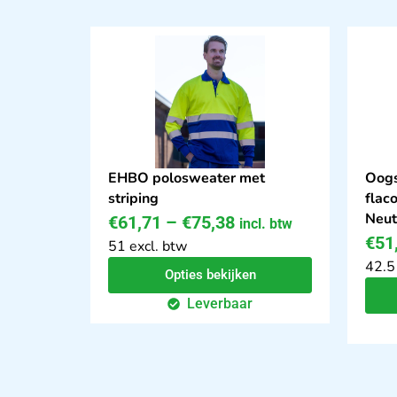
EHBO polosweater met
Oogs
striping
flac
Neut
€
61,71
–
€
75,38
incl. btw
€
51
51 excl. btw
42.5
Opties bekijken
Leverbaar