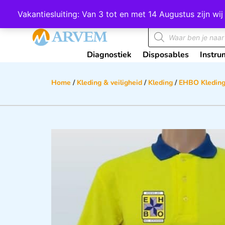
Wij scoren een 4,8 op Google
Vakantiesluiting: Van 3 tot en met 14 Augustus zijn 
Diagnostiek
Disposables
Instru
Home
/
Kleding & veiligheid
/
Kleding
/
EHBO Kledin