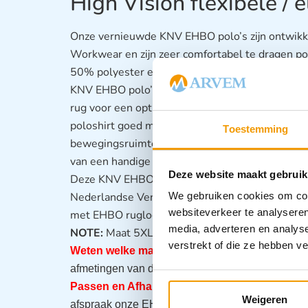
High Vision flexibele / e
Onze vernieuwde KNV EHBO polo’s zijn ontwikk
Workwear en zijn zeer comfortabel te dragen pol
50% polyester en ze worden geleverd in de be
KNV EHBO polo’s zijn voorzien van een High Visi
rug voor een optimale zichtbaarheid. Daarnaast i
poloshirt goed mee rekt met het lichaam, wat zo
Toestemming
bewegingsruimte. Verder hebben de polo’s kor
van een handige pennenhouder.
Deze website maakt gebruik
Deze KNV EHBO polo’s zijn enkel te bestellen d
Nederlandse Vereniging EHBO. Wilt u liever het
We gebruiken cookies om cont
websiteverkeer te analyseren
met EHBO ruglogo bestellen? Zie hiervoor art
media, adverteren en analys
NOTE:
Maat 5XL is enkel nog verkrijgbaar met de
verstrekt of die ze hebben v
Weten welke maat u nodig heeft?
Check bijgaa
afmetingen van de EHBO polo’s.
Passen en Afhalen:
In overleg met onze afdelin
Weigeren
afspraak onze EHBO kleding te passen op onze l