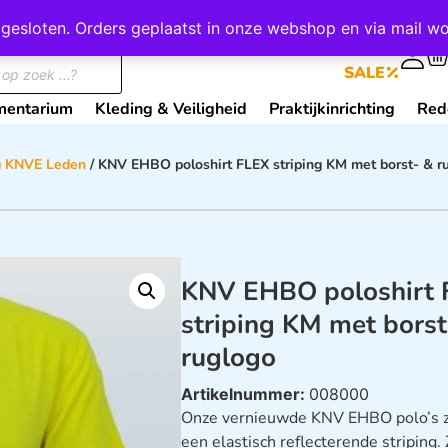
wij gesloten. Orders geplaatst in onze webshop en via mail
0
SALE
mentarium
Kleding & Veiligheid
Praktijkinrichting
Red
g KNVE Leden
/ KNV EHBO poloshirt FLEX striping KM met borst- & r
KNV EHBO poloshirt 
striping KM met borst
ruglogo
Artikelnummer:
008000
Onze vernieuwde KNV EHBO polo’s zij
een elastisch reflecterende striping