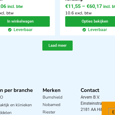
,06
€
11,55
–
€
60,17
incl. btw
incl. 
xcl. btw
10.6 excl. btw
In winkelwagen
Opties bekijken
Leverbaar
Leverbaar
Laad meer
n per branche
Merken
Contact
BO
Burnshield
Arvem B.V.
Einsteinstraat 5
Nobamed
ktijk en klinieken
2181 AA Hillegom
E
Riester
ddelen