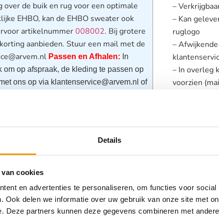
g over de buik en rug voor een optimale
– Verkrijgba
nklijke EHBO, kan de EHBO sweater ook
– Kan geleve
iervoor artikelnummer
008002
. Bij grotere
ruglogo
 korting aanbieden. Stuur een mail met de
– Afwijkende
vice@arvem.nl
klantenservi
Passen en Afhalen:
In
– In overleg 
k om op afspraak, de kleding te passen op
voorzien (ma
 met ons op via klantenservice@arvem.nl of
– Onze EHBO-
hoog draagc
Categorieën
Details
veiligheid
,
S
 van cookies
ent en advertenties te personaliseren, om functies voor social
. Ook delen we informatie over uw gebruik van onze site met on
eden
e. Deze partners kunnen deze gegevens combineren met andere i