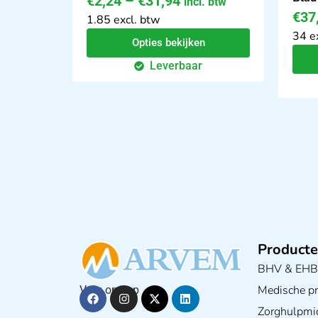
€
2,24
–
€
31,94
incl. btw
€
37
1.85 excl. btw
34 e
Opties bekijken
Leverbaar
Producte
BHV & EH
Medische pra
Volg ons op
Zorghulpmi