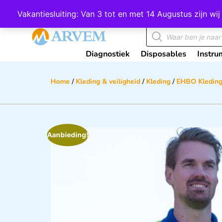
Wij scoren een 4,8 op Google
Vakantiesluiting: Van 3 tot en met 14 Augustus zijn 
Diagnostiek
Disposables
Instru
Home
/
Kleding & veiligheid
/
Kleding
/
EHBO Kledin
Aanbieding!