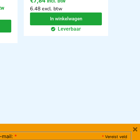
€
7,84
incl. btw
btw
6.48 excl. btw
In winkelwagen
Leverbaar
×
-mail:
*
*
Vereist veld