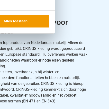
ligheidskleding voor
Alles toestaan
ers.
n top product van Nederlandse makelij. Alleen de
rden gebruikt. CRINGS kleding wordt geproduceerd
 en Europese standaard. Hulpverleners werken vaak
tandigheden waardoor er hoge eisen gesteld
ing.
zitten, inzetbaar zijn bij winter- en
eerdere functionaliteiten hebben en natuurlijk
igheid van de gebruiker. CRINGS kleding is hierop
ntwoord. CRINGS-kleding kenmerkt zich door hoge
tabel, kwalitatief hoogwaardig en het voldoet
opese normen (EN 471 en EN 343).