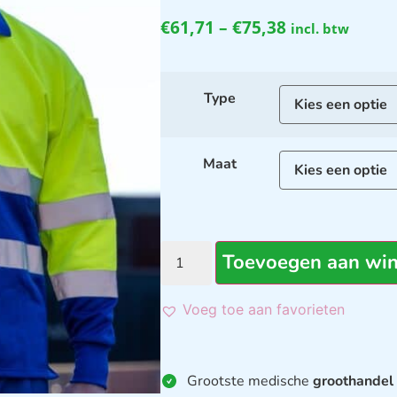
€
61,71
–
€
75,38
incl. btw
Type
Maat
Toevoegen aan wi
Voeg toe aan favorieten
Grootste medische
groothandel