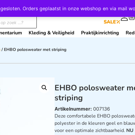
wij gesloten. Orders geplaatst in onze webshop en via mail
0
SALE
mentarium
Kleding & Veiligheid
Praktijkinrichting
Red
g
/ EHBO polosweater met striping
EHBO polosweater m
striping
Artikelnummer:
007136
Deze comfortabele EHBO polosweat
polyester in de kleuren geel en blauw
voor een optimale zichtbaarheid.
NU 