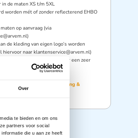
ar in de maten XS t/m 5XL
rd worden mét of zonder reflecterend EHBO
 maten op aanvraag (via
ce@arvem.nl)
kan de kleding van eigen logo’s worden
il hiervoor naar klantenservice@arvem.nl)
kleding onderscheidt zich door een zeer
omfort
:
EHBO Kleding
,
Kleding
,
Kleding &
Over
ale
 media te bieden en om ons
ze partners voor social
nformatie die u aan ze heeft