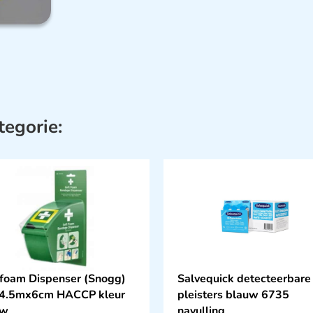
tegorie:
 foam Dispenser (Snogg)
Salvequick detecteerbare
 4.5mx6cm HACCP kleur
pleisters blauw 6735
uw
navulling