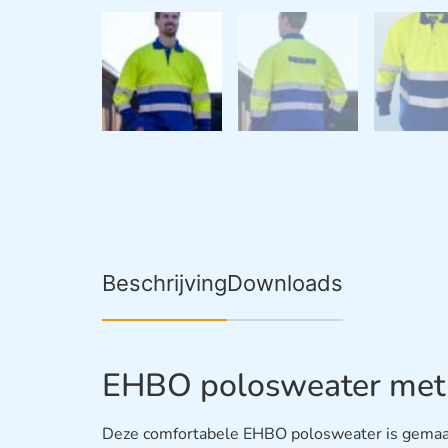
Beschrijving
Downloads
EHBO polosweater met s
Deze comfortabele EHBO polosweater is gemaa