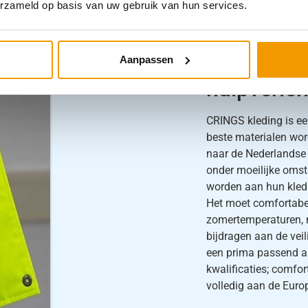
erzameld op basis van uw gebruik van hun services.
Crings vei
Aanpassen
hulpverlen
CRINGS kleding is ee
beste materialen wo
naar de Nederlandse
onder moeilijke oms
worden aan hun kled
Het moet comfortabel 
zomertemperaturen, m
bijdragen aan de veil
een prima passend a
kwalificaties; comfor
volledig aan de Eur