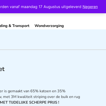
Mijn Account
Contact
 worden vanaf maandag 17 Augustus uitgeleverd
Negeren
ding & Transport
Wondverzorging
et
er is gemaakt van 65% katoen en 35%
, met 3M kwaliteit striping over de buik en rug
MET TIJDELIJKE SCHERPE PRIJS !