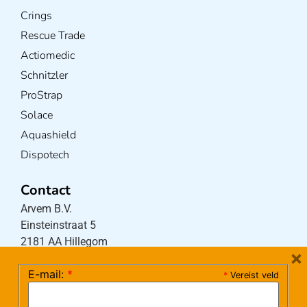
Crings
Rescue Trade
Actiomedic
Schnitzler
ProStrap
Solace
Aquashield
Dispotech
Contact
Arvem B.V.
Einsteinstraat 5
2181 AA Hillegom
×
E-mail:
*
*
Vereist veld
Tel:
0252-533256