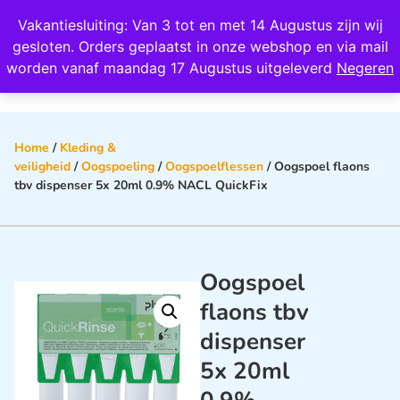
Wij scoren een 4,8 op Google
Vakantiesluiting: Van 3 tot en met 14 Augustus zijn wij
0
gesloten. Orders geplaatst in onze webshop en via mail
worden vanaf maandag 17 Augustus uitgeleverd
Negeren
Home
/
Kleding &
veiligheid
/
Oogspoeling
/
Oogspoelflessen
/ Oogspoel flaons
tbv dispenser 5x 20ml 0.9% NACL QuickFix
Oogspoel
flaons tbv
dispenser
5x 20ml