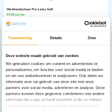
Werkhandschoen Pro-Latex Soft
€
3,36
incl. btw
2.78 excl. btw
Opties bekijken
Leverbaar
Toestemming
Details
Over
Deze website maakt gebruik van cookies
We gebruiken cookies om content en advertenties te
personaliseren, om functies voor social media te bieden
en om ons websiteverkeer te analyseren. Ook delen we
informatie over uw gebruik van onze site met onze
partners voor social media, adverteren en analyse. Deze
Plum oogspoeling duo Station 500ml ph+1000ml SC
partners kunnen deze gegevens combineren met andere
€
82,28
incl. btw
68 excl. btw
informatie die u aan ze heeft verstrekt of die ze hebben
verzameld op basis van uw gebruik van hun services.
In winkelwagen