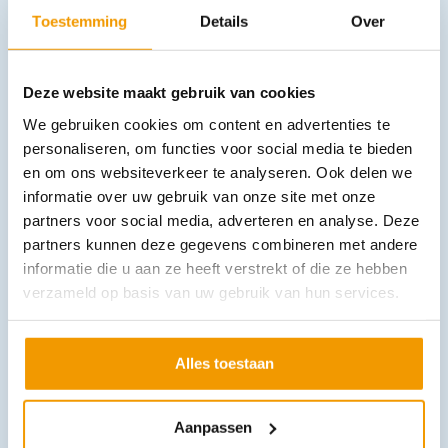
categorie:
Toestemming
Details
Over
Deze website maakt gebruik van cookies
We gebruiken cookies om content en advertenties te
personaliseren, om functies voor social media te bieden
en om ons websiteverkeer te analyseren. Ook delen we
informatie over uw gebruik van onze site met onze
partners voor social media, adverteren en analyse. Deze
EHBO poloshirt met korte mouw en flexibele striping
partners kunnen deze gegevens combineren met andere
€
58,39
–
€
60,20
incl. btw
48.26 excl. btw
informatie die u aan ze heeft verstrekt of die ze hebben
verzameld op basis van uw gebruik van hun services.
Opties bekijken
Leverbaar
Alles toestaan
Aanpassen