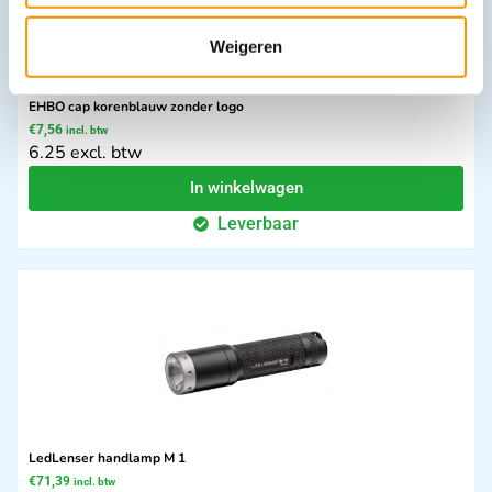
Weigeren
EHBO cap korenblauw zonder logo
€
7,56
incl. btw
6.25 excl. btw
In winkelwagen
Leverbaar
LedLenser handlamp M 1
€
71,39
incl. btw