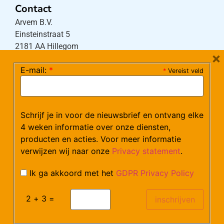
Contact
Arvem B.V.
Einsteinstraat 5
2181 AA Hillegom
×
E-mail:
*
*
Vereist veld
Tel:
0252-533256
(maandag – donderdag 08:30-17:15 uur / vrijdag
08:30-16:00 uur)
Schrijf je in voor de nieuwsbrief en ontvang elke
Mail:
klantenservice@arvem.nl
4 weken informatie over onze diensten,
producten en acties. Voor meer informatie
verwijzen wij naar onze
Privacy statement
.
Werken bij Arvem?
Bekijk hier onze vacatures.
Ik ga akkoord met het
GDPR Privacy Policy
2 + 3 =
©Arvem