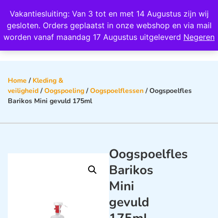
Wij scoren een 4,8 op Google
Vakantiesluiting: Van 3 tot en met 14 Augustus zijn wij
0
gesloten. Orders geplaatst in onze webshop en via mail
worden vanaf maandag 17 Augustus uitgeleverd
Negeren
Home
/
Kleding &
veiligheid
/
Oogspoeling
/
Oogspoelflessen
/ Oogspoelfles
Barikos Mini gevuld 175ml
Oogspoelfles
Barikos
Mini
gevuld