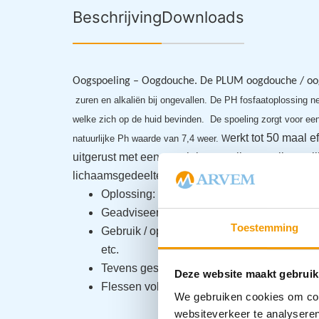
Beschrijving
Downloads
Oogspoeling – Oogdouche. De PLUM oogdouche / oo
zuren en alkaliën bij ongevallen. De PH fosfaatoplossing ne
welke zich op de huid bevinden.
De spoeling z
orgt voor een
erkt tot 50 maal e
natuurlijke Ph waarde van 7,4 weer. W
uitgerust met een speciale sproeikop, welke
geli
lichaamsgedeelte verdeeld.
.
Oplossing: fosfaatoplossing 4,9%;
Geadviseerde spoeltijd ca. 2 minuten
Toestemming
Gebruik / opbergplaats: Werktafel,
gereeds
etc.
Tevens geschikt als navulling van een oogs
Deze website maakt gebruik
Flessen voldoen aan DIN12930 normering
We gebruiken cookies om cont
websiteverkeer te analyseren