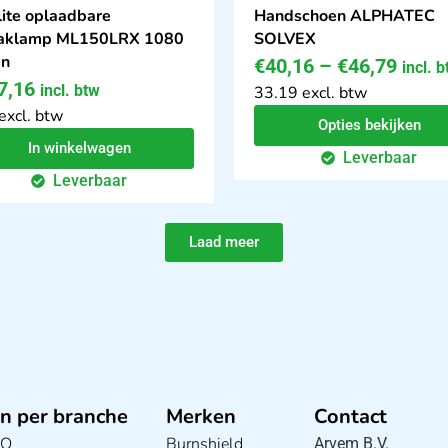
ite oplaadbare
Handschoen ALPHATEC
zaklamp ML150LRX 1080
SOLVEX
en
€
40,16
–
€
46,79
incl. 
7,16
incl. btw
33.19 excl. btw
excl. btw
Opties bekijken
In winkelwagen
Leverbaar
Leverbaar
Laad meer
n per branche
Merken
Contact
BO
Burnshield
Arvem B.V.