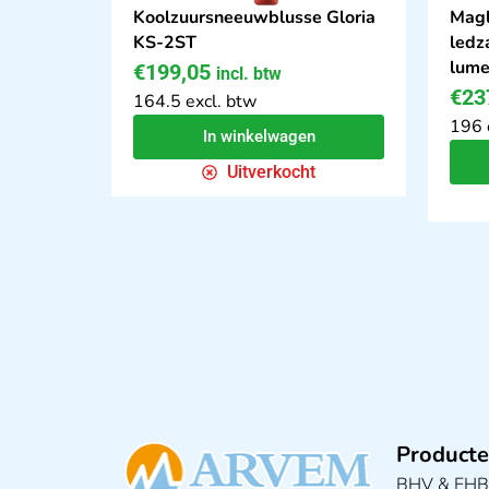
Koolzuursneeuwblusse Gloria
Magl
KS-2ST
led
lum
€
199,05
incl. btw
€
23
164.5 excl. btw
196 
In winkelwagen
Uitverkocht
Producte
BHV & EH