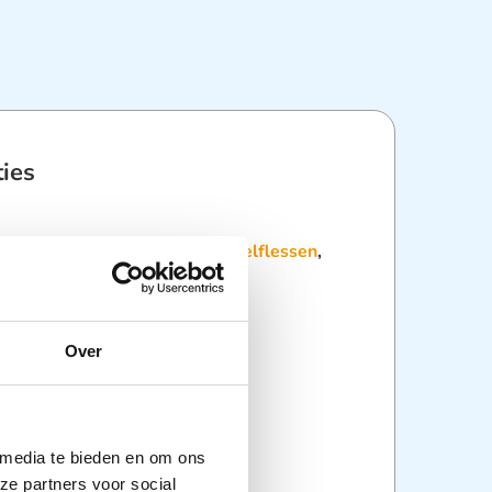
ties
:
Kleding & veiligheid
,
Oogspoelflessen
,
g
Over
 media te bieden en om ons
ze partners voor social