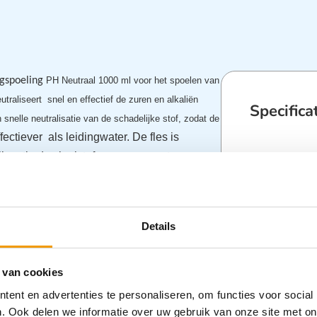
gspoeling
PH Neutraal 1000 ml voor het spoelen van
utraliseert
snel en effectief de zuren en
alkaliën
Specifica
 snelle neutralisatie van de schadelijke stof, zodat de
ffectiever
als leidingwater. De fles is
jkmatig de vloeistof over een groot
Categorieën
Oogspoelin
Details
chapskist, vrachtwagen of servicewagen
poel station
 van cookies
ent en advertenties te personaliseren, om functies voor social
. Ook delen we informatie over uw gebruik van onze site met on