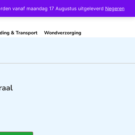
Mijn Account
Contact
 worden vanaf maandag 17 Augustus uitgeleverd
Negeren
ding & Transport
Wondverzorging
raal