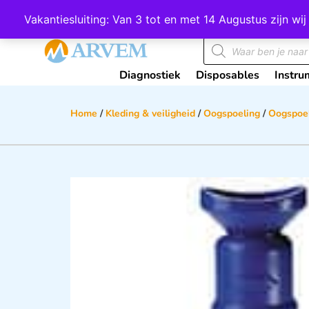
Wij scoren een 4,8 op Google
Vakantiesluiting: Van 3 tot en met 14 Augustus zijn 
Diagnostiek
Disposables
Instru
Home
/
Kleding & veiligheid
/
Oogspoeling
/
Oogspoel