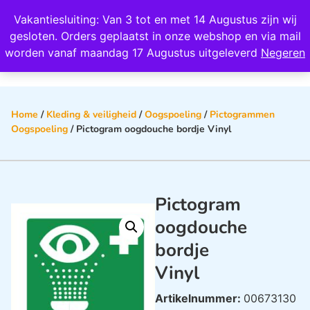
Wij scoren een 4,8 op Google
Vakantiesluiting: Van 3 tot en met 14 Augustus zijn wij
0
gesloten. Orders geplaatst in onze webshop en via mail
worden vanaf maandag 17 Augustus uitgeleverd
Negeren
Home
/
Kleding & veiligheid
/
Oogspoeling
/
Pictogrammen
Oogspoeling
/ Pictogram oogdouche bordje Vinyl
Pictogram
oogdouche
bordje
Vinyl
Artikelnummer:
00673130