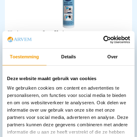
Wond- en oogspray flacon 50 ml
€
11,74
incl. btw
9.7 excl. btw
In winkelwagen
Toestemming
Details
Over
Leverbaar
Deze website maakt gebruik van cookies
We gebruiken cookies om content en advertenties te
personaliseren, om functies voor social media te bieden
en om ons websiteverkeer te analyseren. Ook delen we
informatie over uw gebruik van onze site met onze
partners voor social media, adverteren en analyse. Deze
partners kunnen deze gegevens combineren met andere
EHBO polosweater met striping
informatie die u aan ze heeft verstrekt of die ze hebben
€
61,71
–
€
75,38
incl. btw