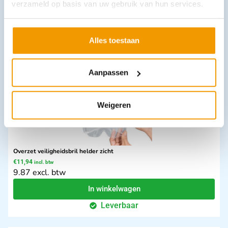
verzameld op basis van uw gebruik van hun services.
51 excl. btw
Opties bekijken
Alles toestaan
Leverbaar
Aanpassen
Weigeren
Overzet veiligheidsbril helder zicht
€
11,94
incl. btw
9.87 excl. btw
In winkelwagen
Leverbaar