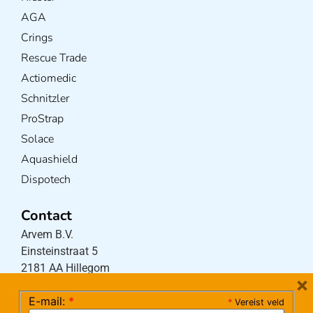
AGA
Crings
Rescue Trade
Actiomedic
Schnitzler
ProStrap
Solace
Aquashield
Dispotech
Contact
Arvem B.V.
Einsteinstraat 5
2181 AA Hillegom
×
E-mail:
*
*
Vereist veld