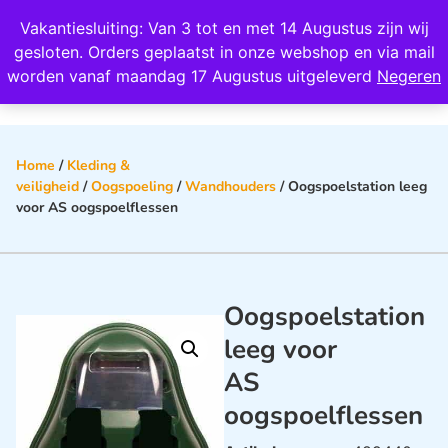
Wij scoren een 4,8 op Google
Vakantiesluiting: Van 3 tot en met 14 Augustus zijn wij
0
gesloten. Orders geplaatst in onze webshop en via mail
worden vanaf maandag 17 Augustus uitgeleverd
Negeren
Home
/
Kleding &
veiligheid
/
Oogspoeling
/
Wandhouders
/ Oogspoelstation leeg
voor AS oogspoelflessen
Oogspoelstation
leeg voor
AS
oogspoelflessen