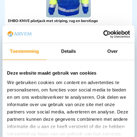
EHBO-KNVE pilotjack met striping, rug en borstlogo
€
160,93
incl. btw
133 excl. btw
Opties bekijken
Toestemming
Details
Over
Leverbaar
Deze website maakt gebruik van cookies
We gebruiken cookies om content en advertenties te
personaliseren, om functies voor social media te bieden
en om ons websiteverkeer te analyseren. Ook delen we
informatie over uw gebruik van onze site met onze
partners voor social media, adverteren en analyse. Deze
Oorprop 3M konisch gevormd Doos 200 paar
partners kunnen deze gegevens combineren met andere
€
40,21
incl. btw
informatie die u aan ze heeft verstrekt of die ze hebben
33.23 excl. btw
verzameld op basis van uw gebruik van hun services.