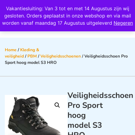
Wij scoren een 4,8 op Google
Vakantiesluiting: Van 3 tot en met 14 Augustus zijn wij
0
gesloten. Orders geplaatst in onze webshop en via mail
worden vanaf maandag 17 Augustus uitgeleverd
Negeren
Home
/
Kleding &
veiligheid
/
PBM
/
Veiligheidsschoenen
/ Veiligheidsschoen Pro
Sport hoog model S3 HRO
Veiligheidsschoen
Pro Sport
hoog
model S3