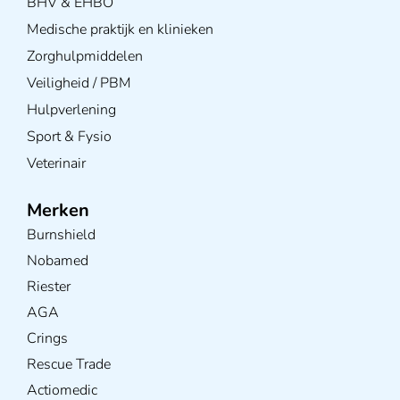
BHV & EHBO
Medische praktijk en klinieken
Zorghulpmiddelen
Veiligheid / PBM
Hulpverlening
Sport & Fysio
Veterinair
Merken
Burnshield
Nobamed
Riester
AGA
Crings
Rescue Trade
Actiomedic