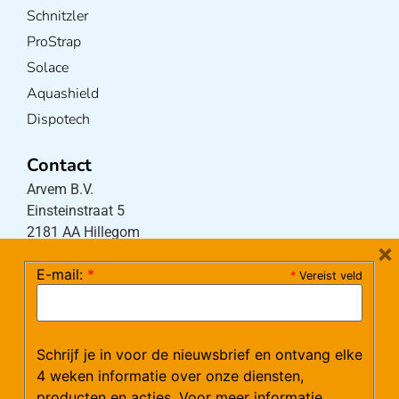
Schnitzler
ProStrap
Solace
Aquashield
Dispotech
Contact
Arvem B.V.
Einsteinstraat 5
2181 AA Hillegom
×
E-mail:
*
*
Vereist veld
Tel:
0252-533256
(maandag – donderdag 08:30-17:15 uur / vrijdag
08:30-16:00 uur)
Schrijf je in voor de nieuwsbrief en ontvang elke
Mail:
klantenservice@arvem.nl
4 weken informatie over onze diensten,
producten en acties. Voor meer informatie