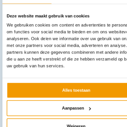
UV-C Luchtreiniger model ZAPP 18 voor ruimtes tot 15m2
€
705,43
incl. btw
Deze website maakt gebruik van cookies
583 excl. btw
We gebruiken cookies om content en advertenties te persona
In winkelwagen
om functies voor social media te bieden en om ons websitev
Leverbaar
analyseren. Ook delen we informatie over uw gebruik van on
met onze partners voor social media, adverteren en analyse
partners kunnen deze gegevens combineren met andere info
die u aan ze heeft verstrekt of die ze hebben verzameld op 
uw gebruik van hun services.
Alles toestaan
Kamerscherm Paravent
Opties bekijken
Aanpassen
Leverbaar
Weigeren