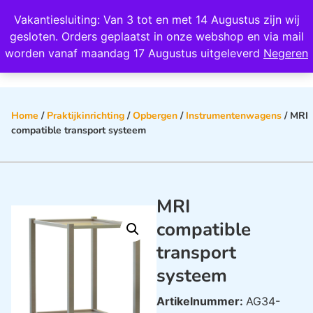
Wij scoren een 4,8 op Google
Vakantiesluiting: Van 3 tot en met 14 Augustus zijn wij
0
gesloten. Orders geplaatst in onze webshop en via mail
worden vanaf maandag 17 Augustus uitgeleverd
Negeren
Home
/
Praktijkinrichting
/
Opbergen
/
Instrumentenwagens
/ MRI
compatible transport systeem
MRI
compatible
transport
systeem
Artikelnummer:
AG34-