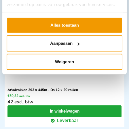
€
341,22
verzameld op basis van uw gebruik van hun services.
incl. btw
282 excl. btw
In winkelwagen
Alles toestaan
Leverbaar
Aanpassen
Weigeren
Afvalzakken 293 x 445m - Ds 12 x 20 rollen
€
50,82
incl. btw
42 excl. btw
In winkelwagen
Leverbaar