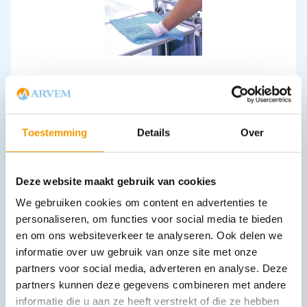
Absorberende schoonmaakdoekjes afm. 32x34cm Pak 50 stuks
€
6,33
incl. btw
5.23 excl. btw
Toestemming
Details
Over
In winkelwagen
Leverbaar
Deze website maakt gebruik van cookies
We gebruiken cookies om content en advertenties te
personaliseren, om functies voor social media te bieden
en om ons websiteverkeer te analyseren. Ook delen we
informatie over uw gebruik van onze site met onze
partners voor social media, adverteren en analyse. Deze
partners kunnen deze gegevens combineren met andere
informatie die u aan ze heeft verstrekt of die ze hebben
Tabouret - Kruk AGA model DS-2000 / LG draaibaar