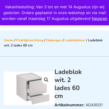
Wij scoren een 4,8 op Google
Vakantiesluiting: Van 3 tot en met 14 Augustus zijn wij
0
gesloten. Orders geplaatst in onze webshop en via mail
worden vanaf maandag 17 Augustus uitgeleverd
Negeren
Home
/
Praktijkinrichting
/
Opbergen
/
Ladeblokken
/ Ladeblok
wit. 2 lades 60 cm
Ladeblok
wit. 2
lades 60
cm
Artikelnummer:
AGA9001