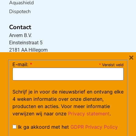
Aquashield
Dispotech
Contact
Arvem B.V.
Einsteinstraat 5
2181 AA Hillegom
×
E-mail:
*
*
Vereist veld
Tel:
0252-533256
(maandag – donderdag 08:30-17:15 uur / vrijdag
08:30-16:00 uur)
Schrijf je in voor de nieuwsbrief en ontvang elke
Mail:
klantenservice@arvem.nl
4 weken informatie over onze diensten,
producten en acties. Voor meer informatie
verwijzen wij naar onze
Privacy statement
.
Werken bij Arvem?
Bekijk hier onze vacatures.
Ik ga akkoord met het
GDPR Privacy Policy