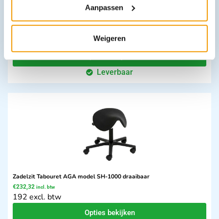
Aanpassen
Weigeren
Operatietafel multi functioneel model AGA-MULTI-MAT
Opties bekijken
Leverbaar
Zadelzit Tabouret AGA model SH-1000 draaibaar
€
232,32
incl. btw
192 excl. btw
Opties bekijken