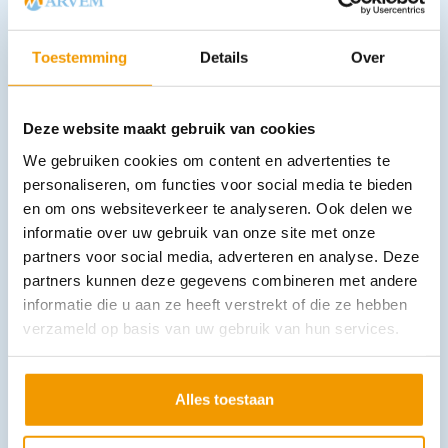
Toestemming
Details
Over
Deze website maakt gebruik van cookies
We gebruiken cookies om content en advertenties te
personaliseren, om functies voor social media te bieden
en om ons websiteverkeer te analyseren. Ook delen we
Verband en instrumentenwagen met laden en deur model 9066
informatie over uw gebruik van onze site met onze
€
1.770,23
incl. btw
1463 excl. btw
partners voor social media, adverteren en analyse. Deze
partners kunnen deze gegevens combineren met andere
In winkelwagen
informatie die u aan ze heeft verstrekt of die ze hebben
Leverbaar
verzameld op basis van uw gebruik van hun services.
Alles toestaan