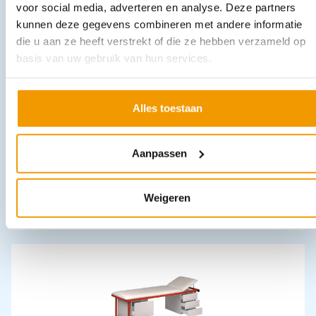
voor social media, adverteren en analyse. Deze partners
kunnen deze gegevens combineren met andere informatie
die u aan ze heeft verstrekt of die ze hebben verzameld op
basis van uw gebruik van hun services.
Alles toestaan
FILTER TVOC voor Luchtreiniger UV-C model A300
Aanpassen
€
393,25
incl. btw
325 excl. btw
In winkelwagen
Weigeren
Leverbaar