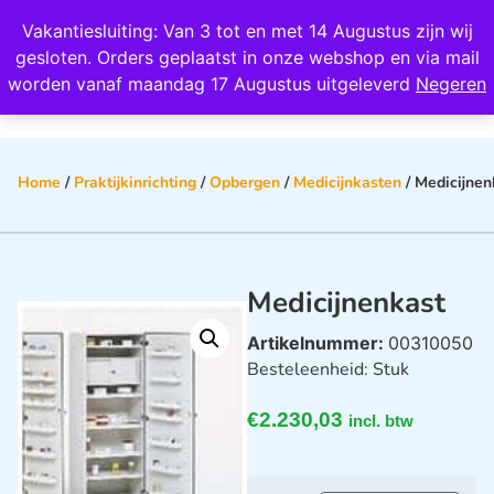
Wij scoren een 4,8 op Google
Vakantiesluiting: Van 3 tot en met 14 Augustus zijn wij
0
gesloten. Orders geplaatst in onze webshop en via mail
worden vanaf maandag 17 Augustus uitgeleverd
Negeren
Home
/
Praktijkinrichting
/
Opbergen
/
Medicijnkasten
/ Medicijnen
Medicijnenkast
Artikelnummer:
00310050
Besteleenheid: Stuk
€
2.230,03
incl. btw