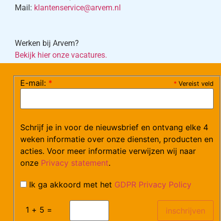
Mail:
klantenservice@arvem.nl
Werken bij Arvem?
Bekijk hier onze vacatures.
E-mail:
*
*
Vereist veld
©Arvem
Verzendkosten en Levering
Algemene voorwaarden
Schrijf je in voor de nieuwsbrief en ontvang elke 4
weken informatie over onze diensten, producten en
acties. Voor meer informatie verwijzen wij naar
onze
Privacy statement
.
Ik ga akkoord met het
GDPR Privacy Policy
1 + 5 =