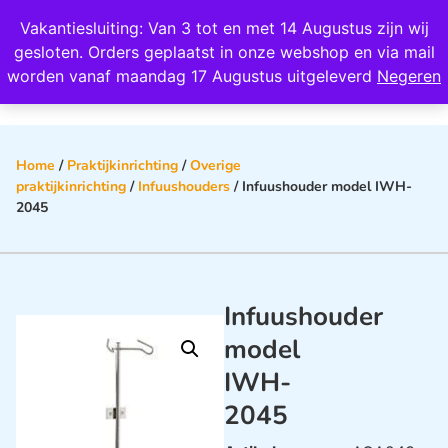
Wij scoren een 4,8 op Google
Vakantiesluiting: Van 3 tot en met 14 Augustus zijn wij
0
gesloten. Orders geplaatst in onze webshop en via mail
worden vanaf maandag 17 Augustus uitgeleverd
Negeren
Home
/
Praktijkinrichting
/
Overige
praktijkinrichting
/
Infuushouders
/ Infuushouder model IWH-
2045
Infuushouder
model
IWH-
2045