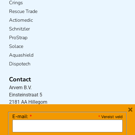
Crings
Rescue Trade
Actiomedic
Schnitzler
ProStrap
Solace
Aquashield
Dispotech
Contact
Arvem B.V.
Einsteinstraat 5
2181 AA Hillegom
×
E-mail:
*
*
Vereist veld
Tel:
0252-533256
(maandag – donderdag 08:30-17:15 uur / vrijdag