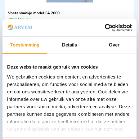
Voetenbankje model FA 2000
€
237,16
incl. btw
196 excl. btw
Opties bekijken
Toestemming
Details
Over
Leverbaar
Deze website maakt gebruik van cookies
We gebruiken cookies om content en advertenties te
personaliseren, om functies voor social media te bieden
en om ons websiteverkeer te analyseren. Ook delen we
informatie over uw gebruik van onze site met onze
partners voor social media, adverteren en analyse. Deze
Bedscherm / Paravent 5 delig - PV 3005
partners kunnen deze gegevens combineren met andere
€
1.078,11
incl. btw
informatie die u aan ze heeft verstrekt of die ze hebben
891 excl. btw
verzameld op basis van uw gebruik van hun services.
In winkelwagen