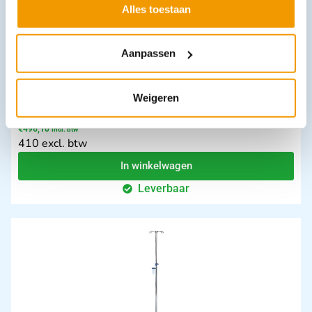
Alles toestaan
Aanpassen
Weigeren
Hielsteunen, model FES 200
€
496,10
incl. btw
410 excl. btw
In winkelwagen
Leverbaar