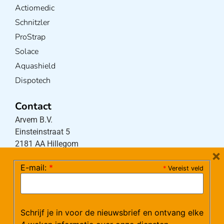
Actiomedic
Schnitzler
ProStrap
Solace
Aquashield
Dispotech
Contact
Arvem B.V.
Einsteinstraat 5
2181 AA Hillegom
×
E-mail:
*
*
Vereist veld
Tel:
0252-533256
(maandag – donderdag 08:30-17:15 uur / vrijdag
08:30-16:00 uur)
Schrijf je in voor de nieuwsbrief en ontvang elke
Mail:
klantenservice@arvem.nl