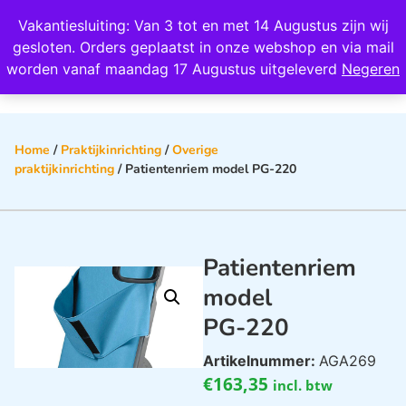
Wij scoren een 4,8 op Google
Vakantiesluiting: Van 3 tot en met 14 Augustus zijn wij
0
gesloten. Orders geplaatst in onze webshop en via mail
worden vanaf maandag 17 Augustus uitgeleverd
Negeren
Home
/
Praktijkinrichting
/
Overige
praktijkinrichting
/ Patientenriem model PG-220
Patientenriem
model
PG-220
Artikelnummer:
AGA269
€
163,35
incl. btw