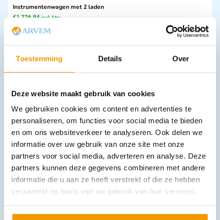
Instrumentenwagen met 2 laden
€
1.226,94
incl. btw
1014 excl. btw
In winkelwagen
Toestemming
Details
Over
Leverbaar
Deze website maakt gebruik van cookies
We gebruiken cookies om content en advertenties te
personaliseren, om functies voor social media te bieden
en om ons websiteverkeer te analyseren. Ook delen we
informatie over uw gebruik van onze site met onze
partners voor social media, adverteren en analyse. Deze
Gynaecologisch onderzoek stoel model AGA-MED
partners kunnen deze gegevens combineren met andere
informatie die u aan ze heeft verstrekt of die ze hebben
Opties bekijken
verzameld op basis van uw gebruik van hun services.
Leverbaar