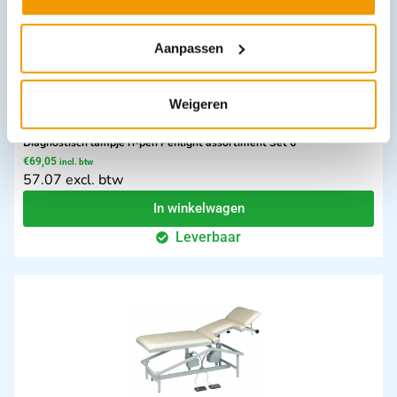
Aanpassen
Weigeren
Diagnostisch lampje ri-pen Penlight assortiment Set 6
€
69,05
incl. btw
57.07 excl. btw
In winkelwagen
Leverbaar