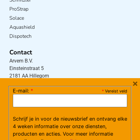
ProStrap
Solace
Aquashield
Dispotech
Contact
Arvem B.V.
Einsteinstraat 5
2181 AA Hillegom
×
E-mail:
*
*
Vereist veld
Tel:
0252-533256
(maandag – donderdag 08:30-17:15 uur / vrijdag
08:30-16:00 uur)
Schrijf je in voor de nieuwsbrief en ontvang elke
Mail:
klantenservice@arvem.nl
4 weken informatie over onze diensten,
producten en acties. Voor meer informatie