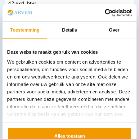
42 excl. btw
In winkelwagen
Leverbaar
Toestemming
Details
Over
Deze website maakt gebruik van cookies
We gebruiken cookies om content en advertenties te
personaliseren, om functies voor social media te bieden
en om ons websiteverkeer te analyseren. Ook delen we
informatie over uw gebruik van onze site met onze
Papierrol houder model PU-6000
partners voor social media, adverteren en analyse. Deze
€
68,97
incl. btw
partners kunnen deze gegevens combineren met andere
57 excl. btw
informatie die u aan ze heeft verstrekt of die ze hebben
In winkelwagen
verzameld op basis van uw gebruik van hun services.
Leverbaar
Alles toestaan