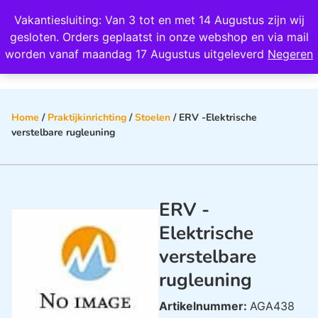
Wij scoren een 4,8 op Google
Vakantiesluiting: Van 3 tot en met 14 Augustus zijn wij
0
gesloten. Orders geplaatst in onze webshop en via mail
worden vanaf maandag 17 Augustus uitgeleverd
Negeren
Home
/
Praktijkinrichting
/
Stoelen
/ ERV -Elektrische
verstelbare rugleuning
ERV -
Elektrische
verstelbare
rugleuning
Artikelnummer:
AGA438